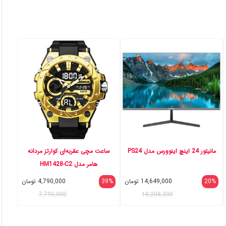
مانیتور 24 اینچ اینوورس مدل PS24
ساعت مچی عقربه‌ای کوارتز مردانه
هامر مدل HM1428-C2
20%
14,649,000
تومان
39%
4,790,000
تومان
7,790,000
18,208,300