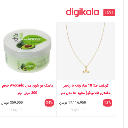
1691
گردنبند طلا 18 عیار زنانه با زنجیر
ماسک مو شون مدل Avocado حجم
حلقه‌ای (فلامینگو) مطیع ها مدل دم
300 میلی لیتر
وال کد 593
12%
17,116,950
تومان
34%
359,000
تومان
544,300
19,451,090