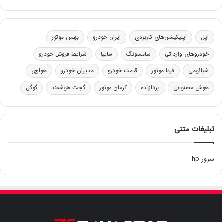
اپل
اپلیکیشن‌های کاربردی
ایران خودرو
بهمن موتور
خودروهای وارداتی
سامسونگ
سایپا
شرایط فروش خودرو
شیائومی
فردا موتور
قیمت خودرو
مدیران خودرو
هواوی
هوش مصنوعی
پردازنده
کرمان موتور
گجت هوشمند
گوگل
تبلیغات متنی
سرور hp