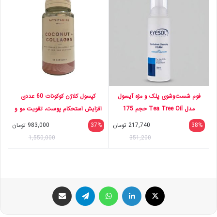
فوم شست‌وشوی پلک و مژه آیسول
کپسول کلاژن کوکونات 60 عددی
مدل Tea Tree Oil حجم 175
افزایش استحکام پوست، تقویت مو و
میلی‌لیتر
ناخن، حاوی ویتامین C و روغن نارگیل
38%
217,740
تومان
37%
983,000
تومان
1,550,000
351,200
ایکس
لینکداین
واتس آپ
تلگرام
اشتراک گذاری با ایمیل