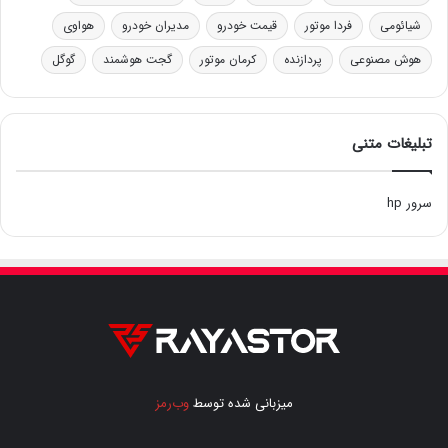
شیائومی
فردا موتور
قیمت خودرو
مدیران خودرو
هواوی
هوش مصنوعی
پردازنده
کرمان موتور
گجت هوشمند
گوگل
تبلیغات متنی
سرور hp
میزبانی شده توسط
وب‌رمز