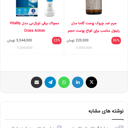
سرم ضد چروک پوست گلاما مدل
مسواک برقی اورال-بی مدل Vitality
رتینول مناسب برای انواع پوست حجم
Cross Action
30 میلی لیتر
86%
220,000
تومان
23%
5,544,000
تومان
7,200,000
1,550,000
ایکس
لینکداین
واتس آپ
تلگرام
اشتراک گذاری با ایمیل
نوشته های مشابه