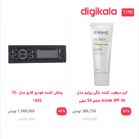
1190
کرم مرطوب کننده رنگی پرایم مدل
پخش کننده خودرو کلارو مدل CL-
Acnex SPF 30 حجم 50 میلی
1602
لیتر192622
35%
386,750
تومان
46%
1,900,000
تومان
3,501,500
595,000