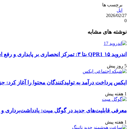
برچسب ها
اپل
2026/02/27
0
واتس
ایکس
تلگرام
اشتراک
لینکداین
نوشته های مشابه
آپ
گذاری
با
ایمیل
اندروید ۱۵ QPR1 بتا ۳: تمرکز انحصاری بر پایداری و رفع اشکالات
5 روز پیش
ایکس پرداخت درآمد به تولیدکنندگان محتوا را آغاز کرد: جز
1 هفته پیش
معرفی قابلیت‌های جدید در گوگل میت: یادداشت‌برداری و ن
1 هفته پیش