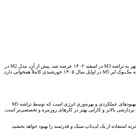
بررسی الگوهای عرضه مک‌بوک ایر در سال‌های اخیر، سرنخ‌های مهمی در مورد زمان‌بندی احتمالی مدل M5 به دست می‌دهد. مک‌بوک ایر مجهز به تراشه M3 در اسفند ۱۴۰۲ عرضه شد. پیش از آن، مدل M2 در
تیر ۱۴۰۱ و مدل M1 در آبان ۱۳۹۹ معرفی شده بود. این چرخه به‌روزرسانی، که تقریباً بین ۱.۵ تا ۲ سال به طول می‌انجامد، با پیش‌بینی عرضه مک‌بوک ایر M5 در اوایل سال ۱۴۰۵ خورشیدی کاملاً همخوانی دارد.
با توجه به چرخه عرضه، انتظار نمی‌رود که مک‌بوک ایر M5 شاهد تغییرات عمده‌ای در طراحی بیرونی خود باشد. تمرکز اصلی احتمالاً بر روی بهبودهای عملکردی و بهره‌وری انرژی است که توسط تراشه M5
جربه کاربری از طریق قدرت پردازشی بالاتر و کارایی بهتر در کارهای روزمره و تخصصی‌تر است.