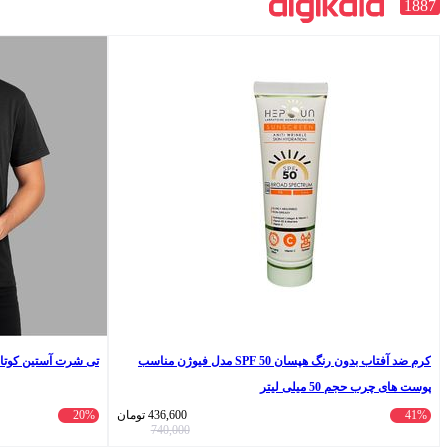
1887
کرم ضد آفتاب بدون رنگ هپسان SPF 50 مدل فیوژن مناسب
تی شرت آستین کوتاه
پوست های چرب حجم 50 میلی لیتر
41%
436,600
تومان
20%
740,000