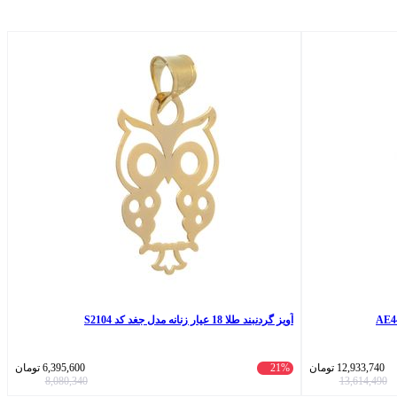
آویز گردنبند طلا 18 عیار زنانه مدل جغد کد S2104
12,933,740
تومان
21%
6,395,600
تومان
8,080,340
13,614,490