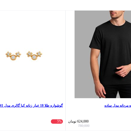
 مردانه مدل ساده
گوشواره طلا 18 عیار زنانه کیا گالری مدل AE441
624,000
تومان
5%
780,000