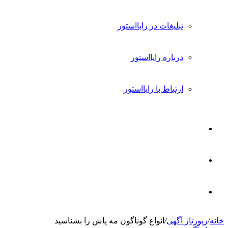
تبلیغات در رایااستور
درباره رایااستور
ارتباط با رایااستور
ورود
تغییر
پوسته
جستجو
خانه
/
رپورتاژ آگهی
/
انواع گوناگون مه پاش را بشناسید
برای