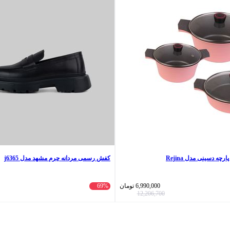
کفش رسمی مردانه چرم مشهد مدل j6365
6,990,000
تومان
69%
12,206,700