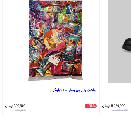
لواشک پذیرایی وطن - 1 کیلوگرم
8,260,000
تومان
38%
399,900
تومان
649,000
26,498,000