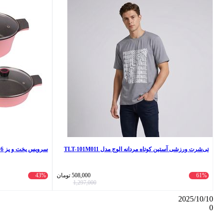
تی‌شرت ورزشی آستین کوتاه مردانه الوج مدل TLT-101M011
سرویس پخت و پز 6 پارچه دسینی مدل Rejina
61%
508,000
تومان
43%
1,297,000
2025/10/10
0
واتس
ایکس
تلگرام
اشتراک
لینکداین