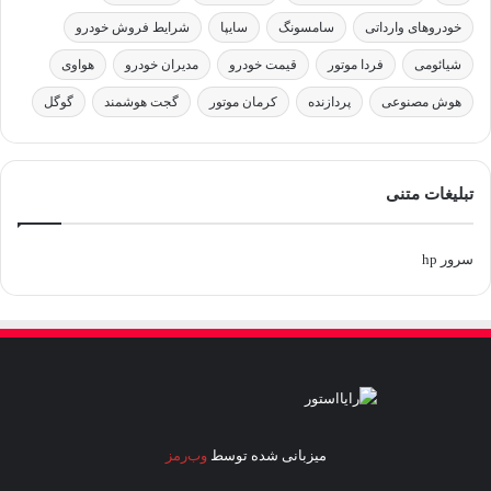
خودروهای وارداتی
سامسونگ
سایپا
شرایط فروش خودرو
شیائومی
فردا موتور
قیمت خودرو
مدیران خودرو
هواوی
هوش مصنوعی
پردازنده
کرمان موتور
گجت هوشمند
گوگل
تبلیغات متنی
سرور hp
میزبانی شده توسط
وب‌رمز