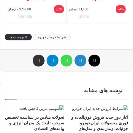
24%
33,150
تومان
25%
2,925,000
تومان
3,900,000
43,630
شرایط فروش خودرو
برچسب ها
ایکس
لینکداین
واتس آپ
تلگرام
اشتراک گذاری با ایمیل
نوشته های مشابه
آغاز دور جدید فروش فوق‌العاده و
تحولات بنیادین در سیاست تخصیص
فوری محصولات ایران‌خودرو:
سوخت: ابعاد یک بحران انرژی و
جزئیات، زمان‌بندی و مدل‌های
پیامدهای اقتصادی