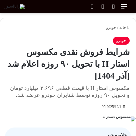
منو
جستجو برای
ورود
تغییر پوسته
خانه
/
خودرو
خودرو
شرایط فروش نقدی مکسوس
استار H با تحویل ۹۰ روزه اعلام شد
[آذر 1404]
مکسوس استار H با قیمت قطعی ۳.۶۹۶ میلیارد تومان
و تحویل ۹۰ روزه توسط شتابران خودرو عرضه شد.
0
2025/12/11
خلاصه خبر