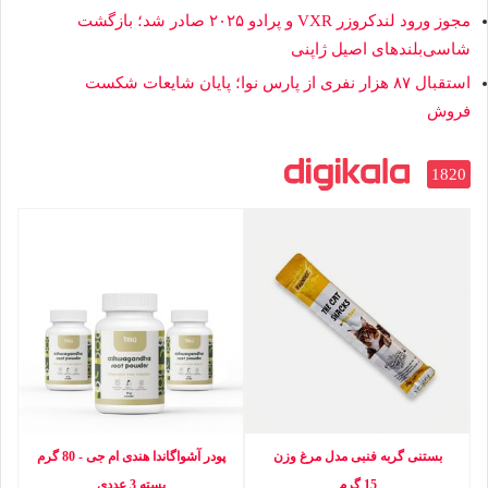
مجوز ورود لندکروزر VXR و پرادو ۲۰۲۵ صادر شد؛ بازگشت
شاسی‌بلندهای اصیل ژاپنی
استقبال ۸۷ هزار نفری از پارس نوا؛ پایان شایعات شکست
فروش
1820
بستنی گربه فنبی مدل مرغ وزن
پودر آشواگاندا هندی ام جی - 80 گرم
15 گرم
بسته 3 عددی