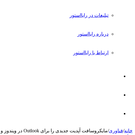
تبلیغات در رایااستور
درباره رایااستور
ارتباط با رایااستور
ورود
تغییر
پوسته
جستجو
خانه
/
فناوری
/
مایکروسافت آپدیت جدیدی را برای Outlook در ویندوز و وب منتشر می‌کند + جزئیات
برای