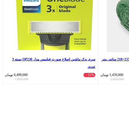
سری یدک ماشین اصلاح صورت فیلیپس مدل QP230 بسته 3
عددی
1,459,000
تومان
12%
6,499,000
تومان
7,800,000
2,409,000