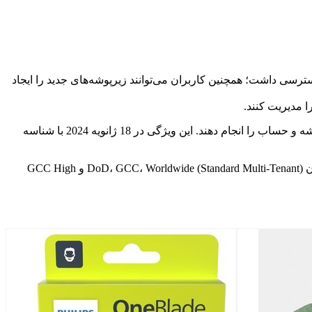
رسی داشت؛ همچنین کاربران می‌توانند زیرپوشه‌های جدید را ایجاد
ا مدیریت کنند.
کاربران همچنان این گزینه را در اختیار خواهند داشت که پوشه‌ها و زیرپوشه‌ها را ایجاد کنند و با استفاده از راست‌کلیک، اقدامات موجود در پوشه و حساب را انجام دهند. این ویژگی در 18 ژانویه 2024 با شناسه
آپدیت جدید Outlook در مارس 2024 بصورت عمومی برای هردو پلتفرم وب و دسکتاپ منتشر می‌شود. دراین به‌روزرسانی موارد ابری همچون DoD، GCC، Worldwide (Standard Multi-Tenant) و GCC High