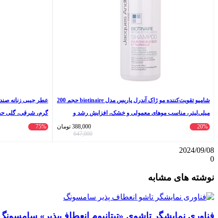
شامپو تقویت‌کننده مو ژاک آندرل پاریس مدل biotinaire حجم 200
میلی‌لیتر، مناسب موهای معمولی و خشک، افزایش رشد و
گرم، شرقی، گلی حجم 25 میلی‌
ضخامت مو، افزایش استحکام ساقه، مرطوب‌کننده ساقه مو و
20%
388,000
تومان
75%
647,000
پوست سر
2024/09/08
0
واتس
ایکس
تلگرام
اشتراک
لینکداین
نوشته های مشابه
آپ
گذاری
با
ایمیل
فناوری نمایشگر تاشوی «تیتانیوم انعطاف‌پذیر» سامسونگ