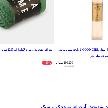
عطر جیبی زنانه صندل مدل GOOD GIRL با رایحه شیرین، تند،
پتو افرا هوم مدل بهاره لاواترا کد 2205 سایز 155×210 سانتی‌ متر
لیتر
196,250
تومان
39%
785,000
: نویدبخش آینده‌ای مستحکم و سبک