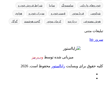
ونگ
سایپا
شرایط فروش خودرو
قیمت خودرو
مدیران خودرو
هواوی
کرمان موتور
گجت هوشمند
گوگل
انی شده توسط
وب‌رمز
رایااستور
محفوظ است. 2026