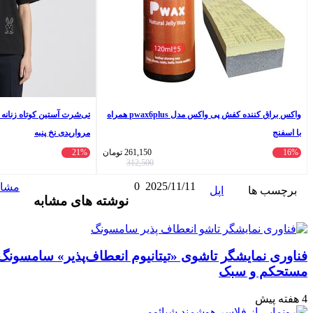
واکس براق کننده کفش پی واکس مدل pwax6plus همراه
تی‌شرت آستین کوتاه زنانه والا دوخت طرح خرگوش
مرواریدی نخ پنبه
261,150
تومان
21%
699,000
تومان
890,000
312,500
2025/11/11
0
واتس
ایکس
تلگرام
اشتراک
لینکداین
مشاهده و ثبت نظر
نوشته های مشابه
آپ
گذاری
با
ایمیل
ی «تیتانیوم انعطاف‌پذیر» سامسونگ: نویدبخش آینده‌ای