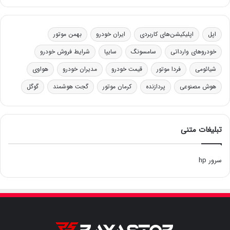
اپل
اپلیکیشن‌های کاربردی
ایران خودرو
بهمن موتور
خودروهای وارداتی
سامسونگ
سایپا
شرایط فروش خودرو
شیائومی
فردا موتور
قیمت خودرو
مدیران خودرو
هواوی
هوش مصنوعی
پردازنده
کرمان موتور
گجت هوشمند
گوگل
تبلیغات متنی
سرور hp