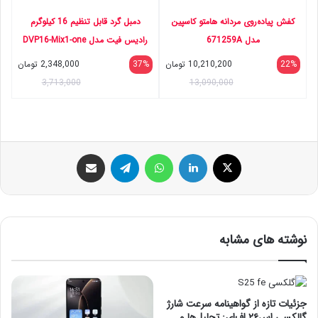
کفش پیاده‌روی مردانه هامتو کاسپین
دمبل گرد قابل تنظیم 16 کیلوگرم
مدل 671259A
رادیس فیت مدل DVP16-Mix1-one
handle
22%
10,210,200
تومان
37%
2,348,000
تومان
3,713,000
13,090,000
ایکس
لینکداین
واتس آپ
تلگرام
اشتراک گذاری با ایمیل
نوشته های مشابه
جزئیات تازه از گواهینامه سرعت شارژ
گالکسی اس۲۶ اف‌ای: تحلیل‌ها و