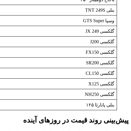
بنلی TNT 249S
وسپا GTS Super
گلکسی JX 249
گلکسی J200
گلکسی FX150
گلکسی SR200
گلکسی CL150
گلکسی X125
گلکسی NH250
بنلی پانارئا ۱۲۵
پیش‌بینی روند قیمت در روزهای آینده