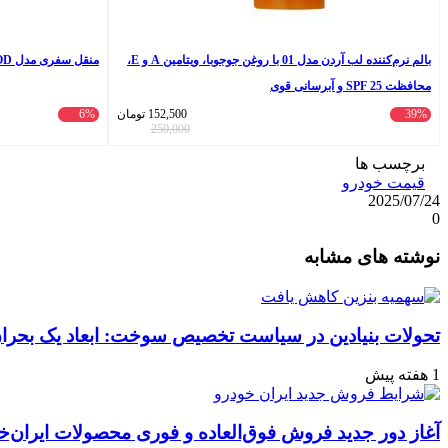
بالم نرم‌کننده لب آردن مدل 01 با روغن جوجوبا، ویتامین A و E،
منقل سفری مدل AK.200.MOD
محافظت SPF 25 و آبرسانی قوی
39%
152,500
تومان
6%
250,000
برچسب ها
قیمت خودرو
2025/07/24
0
واتس
ایکس
تلگرام
اشتراک
لینکداین
نوشته های مشابه
آپ
گذاری
با
ایمیل
تحولات بنیادین در سیاست تخصیص سوخت: ابعاد یک بحران 
1 هفته پیش
آغاز دور جدید فروش فوق‌العاده و فوری محصولات ایران‌خ