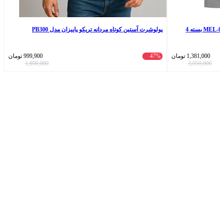
زیرپوش رکابی مردانه برهان تن پوش مدل MEL-01 بسته 4
پولوشرت آستین کوتاه مردانه تریکو پاییزان مدل PB300
1,381,000
تومان
47%
999,900
تومان
1,890,000
3,050,000