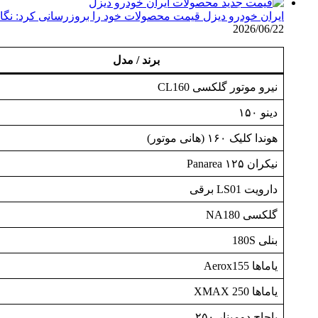
ایران خودرو دیزل قیمت محصولات خود را بروزرسانی کرد: نگاهی به 
2026/06/22
برند / مدل
نیرو موتور گلکسی CL160
دینو ۱۵۰
هوندا کلیک ۱۶۰ (هانی موتور)
نیکران Panarea ۱۲۵
دارویت LS01 برقی
گلکسی NA180
بنلی 180S
یاماها Aerox155
یاماها XMAX 250
باجاج دومینار ۲۵۰