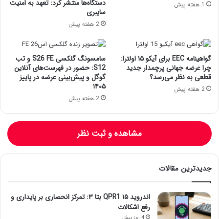
دستگاه‌ها منتشر کرد: تعهد به امنیت
1 هفته پیش
سایبری
2 هفته پیش
گواهینامه EEC برای آیکو ۱۵ اولترا:
سامسونگ گلکسی S26 FE و تب
چرا عرضه جهانی پرچمدار جدید
S12: حضور در فهرست‌های آنلاین
قطعی به نظر می‌رسد؟
گوگل و پیش‌بینی عرضه در پاییز
۱۴۰۵
2 هفته پیش
2 هفته پیش
مشاهده و ثبت نظر
جدیدترین مقالات
اندروید ۱۵ QPR1 بتا ۳: تمرکز انحصاری بر پایداری و
رفع اشکالات
4 روز پیش