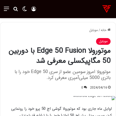
ورود
تغییر پوسته
منو
جستجو ب
خانه
/
موبایل
موبایل
موتورولا Edge 50 Fusion با دوربین
50 مگاپیکسلی معرفی شد
موتورولا امروز سومین عضو از سری Edge 50 خود را با
باتری 5000 میلی‌آمپری معرفی کرد.
0
2024/04/16
اوایل ماه جاری بود که موتورولا گوشی اج 50 پرو خود را رونمایی
کرد، سپس مدل برتر اج 50 اولترا خود را با تراشه قدرتمندتر،