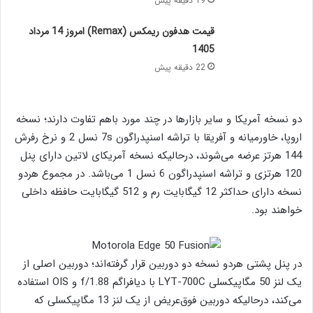
19 دقیقه پیش
قیمت هدفون ریمکس (Remax) امروز 14 مرداد
1405
22 دقیقه پیش
دو نسخه آمریکا و سایر بازارها در چند مورد باهم تفاوت دارند؛ نسخه
اروپا، خاورمیانه و آفریقا با تراشه اسنپدراگون 7s نسل 2 و نرخ رفرش
144 هرتز عرضه می‌شوند، درحالیکه نسخه آمریکای لاتین دارای پنل
120 هرتزی و تراشه اسنپدراگون 6 نسل 1 می‌باشد. در مجموع هردو
نسخه دارای حداکثر 12 گیگابایت رم و 512 گیگابایت حافظه داخلی
خواهند بود.
در پنل پشتی هردو نسخه دو دوربین قرار گرفته‌اند؛ دوربین اصلی از
یک لنز 50 مگاپیکسلی LYT-700C با دیافراگم f/1.88 و OIS استفاده
می‌کند، درحالیکه دوربین فوق‌عریض از یک لنز 13 مگاپیکسلی که