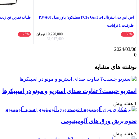
اس اس دی اینترنال PCIe Gen3 x4 سیلیکون پاور مدل P34A60
طناب تمرین تن زیب 
ظرفیت 1 ترابایت
38%
19,220,000
تومان
25%
31,017,400
2024/03/08
0
واتس
ایکس
تلگرام
اشتراک
لینکداین
نوشته های مشابه
آپ
گذاری
با
ایمیل
استریو چیست؟ تفاوت صدای استریو و مونو در اسپیکرها
1 هفته پیش
نحوه برش ورق های آلومینیومی
3 هفته پیش