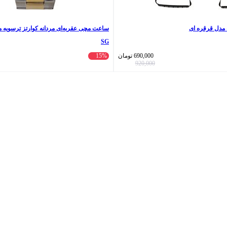
مدل قرقره ای
SG
690,000
تومان
15%
920,000