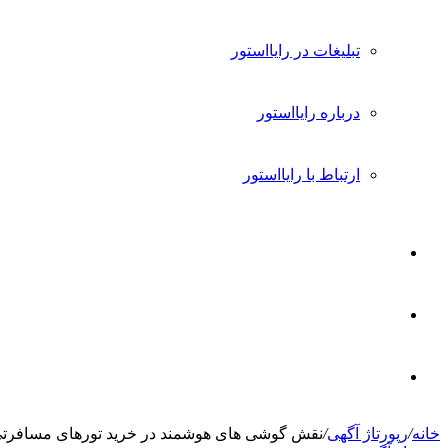
تبلیغات در رایااستور
درباره رایااستور
ارتباط با رایااستور
ورود
تغییر
پوسته
جستجو
خانه
/
رپورتاژ آگهی
/
نقش گوشی های هوشمند در خرید تورهای مسافرت
برای