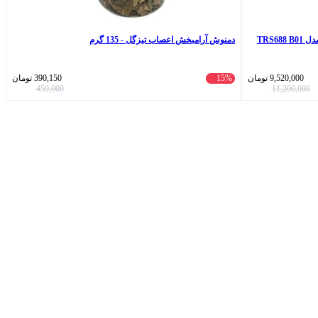
ساعت مچی عقربه‌ای مردانه کوارتز ترسویه مدل TRS688 B01
دمنوش آرامبخش اعصاب تیزگل - 135 گرم
9,520,000
تومان
15%
390,150
تومان
459,000
11,200,000