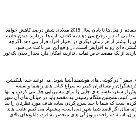
برنامه های گوشی های هوشمند کل فرآیند رزرو را برای مسافران ساده تر می کند. با توجه به پیش بینی کارشناسان، جای تعجبی ندارد که استفاده از هتل ها تا پایان سال 2018 میلادی شش درصد کاهش خواهد
ا می کنند و ترجیح می دهند به کشف تازه ها بپردازند. دیدن جاذبه
ا بیشتر از هر زمان دیگری در اختیار افراد قرار می دهد. اگرچه
ازند ولی کارشناسان معتقدند استفاده از تکنولوژی VR در گردشگری به صورت گسترده ای رو به افزایش است. در واقع این امر باعث می شود
ید از یک مقصد خاص تمایلی ندارند، امکان دارد بعد از دیدن یک تور
ردی سفر ” در گوشی های هوشمند آشنا شوید. می ‌توانید چند اپلیکیشن
گردشگران و مسافران کمتر به سراغ کتاب ‌های راهنما و نقشه
ش از سفر، نقشه‌ های چاپی را برای مسیریابی چک می‌ کردیم و آنها
سی کنیم. همچنین هنگام رسیدن به مقصد باید در خیابان‌ های آن شهر
ت کرده است که شما با چند سرچ کردن ساده هدف مورد نظرتان را پیدا
برای مثال اگر قصد شما شهر دبی است، پیشنهاد می‌ کنیم عادت ‌های
ران، استفاده راحت و ویژگی ‌های منحصر به فرد، دانلودهای بالای