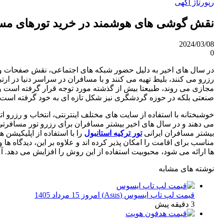
رپورتاژ آگهی
نقش گوشی های هوشمند در خرید تورهای مس
2024/03/08
0
در سال های اخیر به دلیل حضور شبکه های اجتماعی، نقش صفحات و
رزرو می کنند، بلیط تهیه می کنند و با مسافران در سراسر دنیا در ارت
مجازی می روند، طبیعتا بیش از گذشته مورد توجه قرار گرفته است و
صنعتی بلکه در حوزه گردشگری نیز شکل تازه ‌ای به خود گرفته است به نحوی که سال ۲۰۱۴ میلادی نقطه عطفی برای گردشگری الکترونیک و توسعه م
خوشبختانه با استفاده از سایت های مختلف اینترنتی، انتخاب و رزرو 
می دهند و در سال های اخیر بیشتر مسافران برای رزرو تور مسافرتی 
بیشتر مسافران ایرانی
تور ترکیه استانبول
را با استفاده از اپلیکیشن
مناسب برای اقامت را امکان پذیر کرده اند و علاوه بر این، دیدگاه 
ها ارائه می شود، محبوبیت استفاده از این روش را افزایش می دهد. آمارها حاکی از آنست که 22 درصد از مسافران از این روش برای انتخاب محل اقامتی خ
نوشته های مشابه
قیمت لپ تاپ ایسوس (Asus) امروز 15 مرداد 1405
3 دقیقه پیش