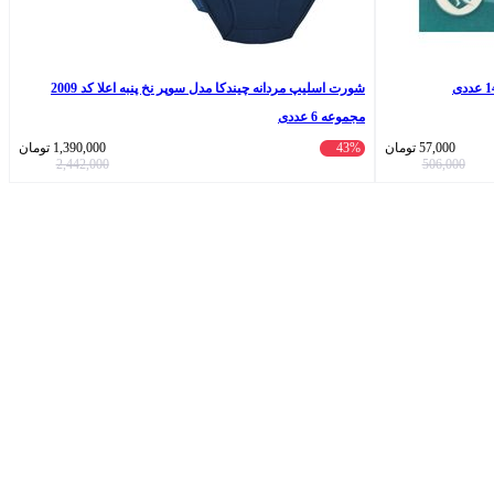
شورت اسلیپ مردانه چیندکا مدل سوپر نخ پنبه اعلا کد 2009
مجموعه 6 عددی
57,000
تومان
43%
1,390,000
تومان
2,442,000
506,000