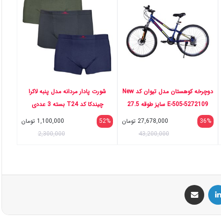
دوچرخه کوهستان مدل تیوان کد New
شورت پادار مردانه مدل پنبه لاکرا
E-505-5272109 سایز طوقه 27.5
چیندکا کد T24 بسته 3 عددی
اینچ
36%
27,678,000
تومان
52%
1,100,000
تومان
2,300,000
43,200,000
س
لینکداین
اشتراک گذاری با ایمیل