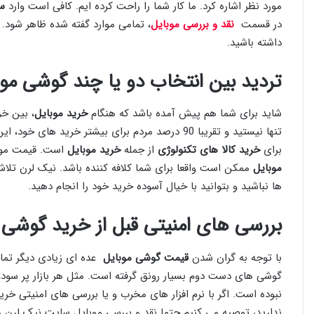
مورد نظر اشاره کرد. ما کار شما را راحت کرده ایم. کافی است وارد
س
در قسمت
نقد و بررسی موبایل
، تمامی موارد گفته شده ظاهر شود. 
داشته باشید.
تردید بین انتخاب دو یا چند گوشی موب
شاید برای شما هم پیش آمده باشد که هنگام
خرید موبایل
، بین خر
تنها نیستید و تقریبا 90 درصد مردم برای بیشتر خرید های خود، این حالت را دارند. رسالت ما در مجموعه
برای
خرید کالا های تکنولوژی
از جمله
خرید موبایل
است. قیمت موبا
موبایل
ممکن است واقعا برای شما کلافه کننده باشد. نیک لرن تلاش
ها نباشید و بتوانید با خیال آسوده خرید خود را انجام دهید.
بررسی های امنیتی قبل از خرید گوش
با توجه به گران شدن
قیمت گوشی موبایل
عده ای زیادی دیگر تمایل
گوشی های دست دوم بسیار رونق گرفته است. مثل هر بازار پر سود
نبوده است. اگر با نرم افزار های مخرب و یا بررسی های امنیتی خر
ندارید، توصیه می کنیم حتما نقد و بررسی موبایل سایت نیک لرن ر