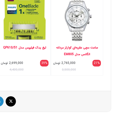
ساعت مچی عقربه‌ای کوارتز مردانه
تیغ یدک فیلیپس مدل QP610/51
الگانس مدل EM805
21%
2,765,000
تومان
39%
2,699,000
تومان
4,400,000
3,500,000
ایک