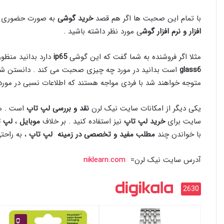
با تمام این صحبت ها اگر هم قصد
خرید گوشی
به صورت حضوری را 
افزار و نرم افزار گوش
ی مورد نظر داشته باشید .
مثلا اگر فروشنده به شما گفت که این گوشی
ip65
دارد بدانید منظو
glass6
است بدانید در مورد چه چیزی صحبت می کند . دانستن شما 
متوجه خواهند شد با فردی مواجه هستند که اطلاعات نسبی در مورد 
یکی دیگر از امکانات سایت نیک لرن
نقد و بررسی لپ تاپ
است . ه
سایت برای
خرید لپ تاپ
نیز استفاده کنید . بر خلاف
موبایل
،
لپ ت
با خواندن چند
مطلب مفید و تخصصی در زمینه لپ تاپ
، به راحت
آدرس سایت نیک لرن=
niklearn.com
2630