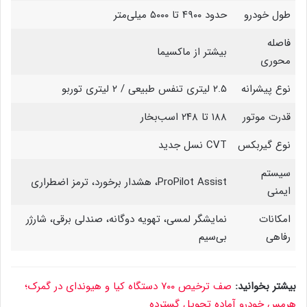
طول خودرو
حدود ۴۹۰۰ تا ۵۰۰۰ میلی‌متر
فاصله
بیشتر از ماکسیما
محوری
نوع پیشرانه
۲.۵ لیتری تنفس طبیعی / ۲ لیتری توربو
قدرت موتور
۱۸۸ تا ۲۴۸ اسب‌بخار
نوع گیربکس
CVT نسل جدید
سیستم
ProPilot Assist، هشدار برخورد، ترمز اضطراری
ایمنی
امکانات
نمایشگر لمسی، تهویه دوگانه، صندلی برقی، شارژر
رفاهی
بی‌سیم
بیشتر بخوانید:
صف ترخیص ۷۰۰ دستگاه کیا و هیوندای در گمرک؛
هرمس خودرو آماده تحویل گسترده