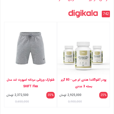
742
پودر آشواگاندا هندی ام جی - 80 گرم
شلوارک ورزشی مردانه اسپورت لند مدل
بسته 3 عددی
SHIFT Flex
25%
2,925,000
تومان
35%
2,372,500
تومان
3,650,000
3,900,000