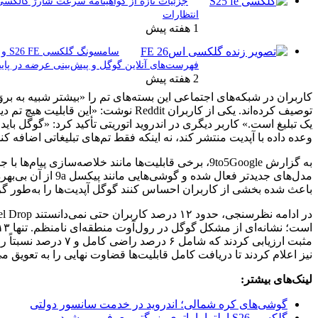
جزئیات تازه از گواهینامه سرعت شارژ گالکسی اس۲۶ اف‌ای: تحلیل‌ها و
انتظارات
1 هفته پیش
سامسونگ گلکسی S26 FE و تب S12: حضور در
فهرست‌های آنلاین گوگل و پیش‌بینی عرضه در پاییز ۱۴۰۵
2 هفته پیش
کاربران در شبکه‌های اجتماعی این بسته‌های تم را «بیشتر شبیه به بروَت‌ور (Bloatware)»
توصیف کرده‌اند. یکی از کاربران Reddit نوشت: «این قابلیت هیچ تم دیگری ندارد و عملاً فقط
ری در اندروید اتوریتی تأکید کرد: «گوگل باید تمام قابلیت‌هایی را که
 کند، نه اینکه فقط تم‌های تبلیغاتی اضافه کند.»
گزارش 9to5Google، برخی قابلیت‌ها مانند خلاصه‌سازی پیام‌ها با جمنای نانو فقط برای
مدل‌های جدیدتر فعال شده و گوشی‌هایی مانند پیکسل 9a از آن بی‌بهره مانده‌اند. همین موضوع
ان احساس کنند گوگل آپدیت‌ها را به‌طور گزینشی منتشر می‌کند.
در ادامه نظرسنجی، حدود ۱۲ درصد کاربران حتی نمی‌دانستند Pixel Drop نوامبر منتشر شده
است؛ نشانه‌ای از مشکل گوگل در رول‌آوت منطقه‌ای نامنظم. تنها ۱۳ درصد کاربران آپدیت را
مثبت ارزیابی کردند که شامل ۶ درصد راضی کامل و ۷ درصد نسبتاً راضی بود. حدود ۱۶ درصد
ت کامل قابلیت‌ها قضاوت نهایی را به تعویق می‌اندازند.
لی؛ اندروید در خدمت سانسور دولتی