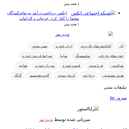
1 هفته پیش
ایکس پرداخت درآمد به تولیدکنندگان
محتوا را آغاز کرد: جزئیات و الزامات
1 هفته پیش
ایران خودرو
بهمن موتور
ونگ
سایپا
شرایط فروش خودرو
قیمت خودرو
مدیران خودرو
هواوی
کرمان موتور
گجت هوشمند
گوگل
انی شده توسط
وب‌رمز