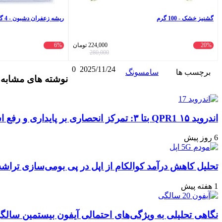
ریشه زعفران دشبون - 4 گرم
224,000
تومان
6%
267,900
تومان
285,000
280,000
2025/11/24
0
واتس
ایکس
تلگرام
اشتراک
لینکداین
مشاهده و ثبت نظر
ونگ
نوشته های مشابه
آپ
گذاری
با
ایمیل
الکام از اپل در پی بومی‌سازی تراشه‌های ارتباطی
گی‌های احتمالی آیفون بیستمین سالگرد