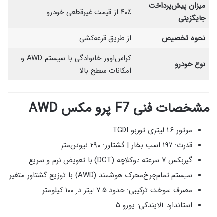
میزان پیش‌پرداخت
۴۰٪ از قیمت غیرقطعی خودرو
جایگزینی
نحوه تخصیص
از طریق قرعه‌کشی
کراس‌اوور خانوادگی با سیستم AWD و
نوع خودرو
امکانات سطح بالا
مشخصات فنی F7 پرو مکس AWD
موتور ۱.۶ لیتری توربو TGDI
قدرت: ۱۹۷ اسب بخار | گشتاور: ۲۹۰ نیوتن‌متر
گیربکس ۷ سرعته دوکلاچه (DCT) با تعویض نرم و سریع
سیستم تمام‌چرخ‌محرک هوشمند (AWD) با توزیع گشتاور متغیر
مصرف سوخت ترکیبی: حدود ۷.۵ لیتر در ۱۰۰ کیلومتر
استاندارد آلایندگی: یورو ۵