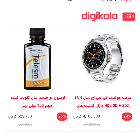
1284
ساعت هوشمند تی سی اچ مدل TCH
لوسیون مو طلسم مدل تقویت کننده
HD2 3D Hero2 دارای قابلیت های
حجم 100 میلی لیتر
کنترل موسیقی (Music Player)،
24%
4,100,000
تومان
25%
522,750
تومان
پشتیبانی از زبان فارسی در منو و
697,000
5,420,000
سیستم‌عامل، قابلیت مکالمه از طریق
بلوتوث بند فلز