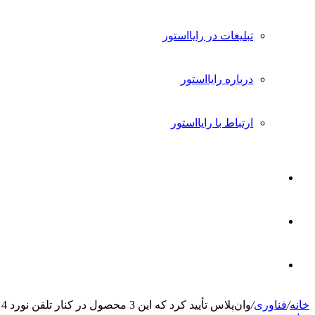
تبلیغات در رایااستور
درباره رایااستور
ارتباط با رایااستور
ورود
تغییر
پوسته
جستجو
خانه
/
فناوری
/
وان‌پلاس تأیید کرد که این 3 محصول در کنار تلفن نورد 4 معرفی می‌شوند
برای