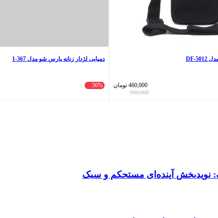
DF-5
دمپایی لژدار زنانه پارس شو مدل 367-1
460,000
تومان
50%
900,000
: نویدبخش آینده‌ای مستحکم و سبک