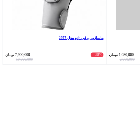
ماساژور برقی زانو مدل 2077
1,030,000
تومان
58%
7,900,000
تومان
19,000,000
2,060,000