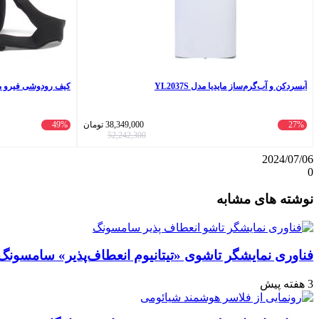
آبسردکن و آب‌گرم‌ساز مایدیا مدل YL2037S
کیف رودوشی فیرو مدل 012
27%
38,349,000
تومان
49%
52,242,300
2024/07/06
0
واتس
ایکس
تلگرام
اشتراک
لینکداین
نوشته های مشابه
آپ
گذاری
با
ایمیل
فناوری نمایشگر تاشوی «تیتانیوم انعطاف‌پذیر» سامسونگ
3 هفته پیش