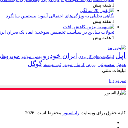
1 هفته پیش
نگاهی تحلیلی به ویژگی‌های احتمالی آیفون بیستمین سالگرد
1 هفته پیش
تحولات بنیادین در سیاست تخصیص سوخت: ابعاد یک بحران انرژ
1 هفته پیش
اپل
ایران خودرو
خودروهای
بهمن موتور
اپلیکیشن‌های کاربردی
گوگل
هوش مصنوعی
کرمان موتور
پردازنده
گجت هوشمند
تبلیغات متنی
سرور hp
کلیه حقوق برای وبسایت
رایااستور
محفوظ است. 2026
ایکس
خوراک