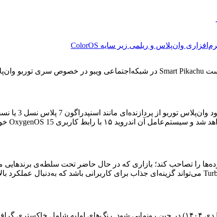
زاری وان‌پلاس و ریلمی زیر سایه ColorOS
انتظار می‌رود وان‌پلاس توربو تا پایان سال جاری میلادی (احتمالاً آذر یا دی ۱۴۰۴) در چین رونما