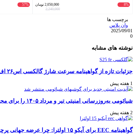
8%
2,050,000
تومان
57%
2,240,000
برچسب ها
وان پلاس
2025/09/01
0
واتس
ایکس
تلگرام
اشتراک
لینکداین
نوشته های مشابه
آپ
گذاری
با
ایمیل
جزئیات تازه از گواهینامه سرعت شارژ گالکسی اس۲۶ اف‌ای: تحلیل‌ها و انتظارات
1 هفته پیش
شیائومی به‌روزرسانی امنیتی تیر و مرداد ۱۴۰۵ را برای مجموعه‌ای از دستگاه‌ها منتشر کرد: تعهد به امنیت سایبری
2 هفته پیش
گواهینامه EEC برای آیکو ۱۵ اولترا: چرا عرضه جهانی پرچمدار جدید قطعی به نظر می‌رسد؟