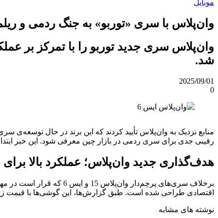
موبایل
وان‌پلاس با سری «توربو» به جنگ ردمی و ریل
شد.
2025/09/01
0
منابع نزدیک به وان‌پلاس تأیید کردند که این برند در حال توسعه‌ی س
رقیبی جدی برای سری ردمی در بازار چین معرفی شود. این خبر ابتدا توسط افشاگر معروف achu
هدف‌گذاری جدید وان‌پلاس؛ عملکرد بالا برای 
اقتصادی طراحی شده است. طبق گزارش‌ها، این گوشی‌ها با قیمت زیر ۲۰۰۰ یوان چین (حدود ۲۸۰ دلار) عرضه خواهند شد و به‌گفته‌ی Digital Chat Station، «با چیپستی در سطح پرچم‌دار» همراه خواهن
نوشته های مشابه