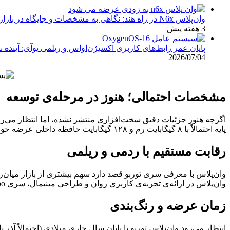
وان‌پلاس N6x در راه هند: نگاهی به مشخصات و جایگاه در بازار
3 هفته پیش
پایان عمر رابط‌های کاربری اکسیژن‌اواس و ریلمی یوآی: آینده نرم‌اف
2026/07/04
مشخصات احتمالی؛ هنوز در مرحله‌ی توسعه
پایه احتمالاً با ۸ گیگابایت رم و ۱۲۸ گیگابایت حافظه داخلی عرضه خواهد شد و سیستم‌عامل آن اندروید ۱۵ با رابط کاربری OxygenOS 15 خواهد بود.
رقابت مستقیم با ردمی و ریلمی
وان‌پلاس در ارائه‌ی تجربه‌ی کاربری روان و طراحی مینیمال، سری Turbo می‌تواند گزینه‌ای جذاب برای کاربرانی باشد که به‌دنبال عملکرد بالا با بودجه محدود هستند.
زمان عرضه و رنگ‌بندی