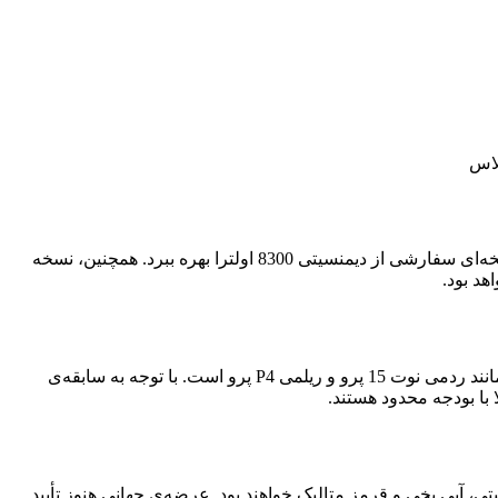
اگرچه هنوز جزئیات دقیق سخت‌افزاری منتشر نشده، اما انتظار می‌رود وان‌پلاس توربو از پردازنده‌ای مانند اسنپدراگون 7 پلاس نسل 3 یا نسخه‌ای سفارشی از دیمنسیتی 8300 اولترا بهره ببرد. همچنین، نسخه
وان‌پلاس با معرفی سری توربو قصد دارد سهم بیشتری از بازار میان‌رده‌ها را تصاحب کند؛ بازاری که در حال حاضر تحت سلطه‌ی برندهایی مانند ردمی نوت 15 پرو و ریلمی P4 پرو است. با توجه به سابقه‌ی
یی شود. رنگ‌های اولیه شامل خاکستری گرافیتی، آبی یخی و قرمز متالیک خواهند بود. عرضه‌ی جهانی هنوز تأیید