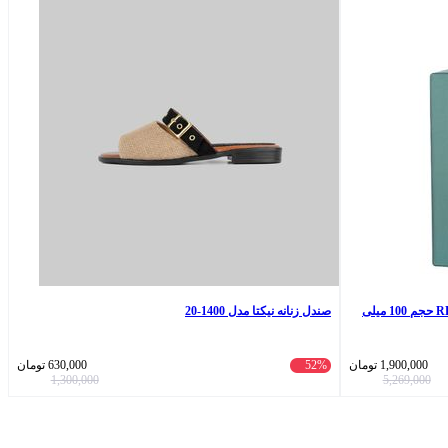
ادو پرفیوم مردانه بلاتوس مدل RED SQUARE حجم 100 میلی
صندل زنانه نیکتا مدل 1400-20
1,900,000
تومان
52%
630,000
تومان
1,300,000
5,269,000