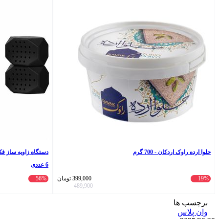
حلوا ارده راوک اردکان - 700 گرم
6 عددی
19%
399,000
تومان
56%
489,900
برچسب ها
وان پلاس