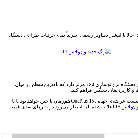
یوبر معروف Geekerwan بررسی اولیه‌ای از آن منتشر کرده بود. حالا با انتشار تصاویر رسمی، تقریباً تمام جزئیات طراحی دستگاه
از نظر سخت‌افزاری، وان‌پلاس تأیید کرده که وان‌پلاس 15 به جدیدترین تراشه‌ی اسنپدراگون 8 الیت نسل 5 مجهز خواهد بود. همچنین نمایشگر دستگاه نرخ نوسازی ۱۶۵ هرتز دارد که بالاترین سطح در میان
ا و کاربری‌های سنگین فراهم کند.
پیش‌فروش این گوشی هم‌اکنون در چین آغاز شده و همین موضوع احتمال رونمایی رسمی در تاریخ ۲۷ اکتبر را تقویت می‌کند. هنوز مشخص نیست عرضه‌ی جهانی OnePlus 15 هم‌زمان با چین خواهد بود یا با
ن‌پلاس
15 اعلام نشده، اما انتظار می‌رود در خبرهای بعدی قیمت