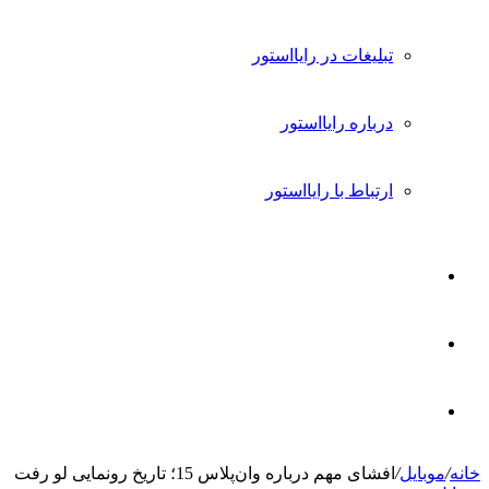
تبلیغات در رایااستور
درباره رایااستور
ارتباط با رایااستور
ورود
تغییر
پوسته
جستجو
خانه
/
موبایل
/
افشای مهم درباره وان‌پلاس 15؛ تاریخ رونمایی لو رفت
برای