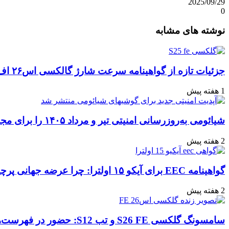
2025/09/29
0
واتس
ایکس
تلگرام
اشتراک
لینکداین
نوشته های مشابه
آپ
گذاری
با
ایمیل
جزئیات تازه از گواهینامه سرعت شارژ گالکسی اس۲۶ اف‌ای: تحلیل‌ها و انتظارات
1 هفته پیش
شیائومی به‌روزرسانی امنیتی تیر و مرداد ۱۴۰۵ را برای مجموعه‌ای از دستگاه‌ها منتشر کرد: تعهد به امنیت سایبری
2 هفته پیش
گواهینامه EEC برای آیکو ۱۵ اولترا: چرا عرضه جهانی پرچمدار جدید قطعی به نظر می‌رسد؟
2 هفته پیش
سامسونگ گلکسی S26 FE و تب S12: حضور در فهرست‌های آنلاین گوگل و پیش‌بینی عرضه در پاییز ۱۴۰۵