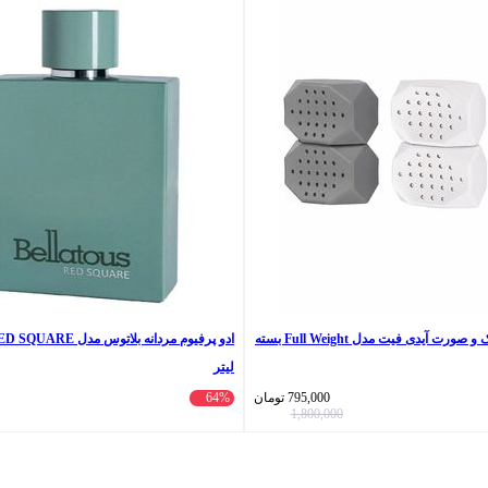
دستگاه زاویه ساز فک و صورت آیدی فیت مدل Full Weight بسته
لیتر
795,000
تومان
64%
1,800,000