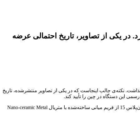
می وان‌پلاس 15، طراحی و رنگ جدید Sand Dune را معرفی کرد. در یکی از تصاویر، تاریخ احتمالی عرضه
اجتماعی ویبو، طراحی کامل گوشی پرچم‌دار آینده‌ی خود یعنی وان‌پلاس 15 را به نمایش گذاشت. نکته‌ی جالب اینجاست که در یکی از تصاویر منتشرشده، تاریخ
رسمی این دستگاه در چین را تأیید کند.
وان‌پلاس در این تصاویر، رنگ جدیدی با نام Sand Dune معرفی کرده و جزئیاتی از طراحی بدنه را نیز فاش کرده است. طبق اعلام رسمی، وان‌پلاس 15 از فریم میانی ساخته‌شده با متریال Nano-ceramic Metal