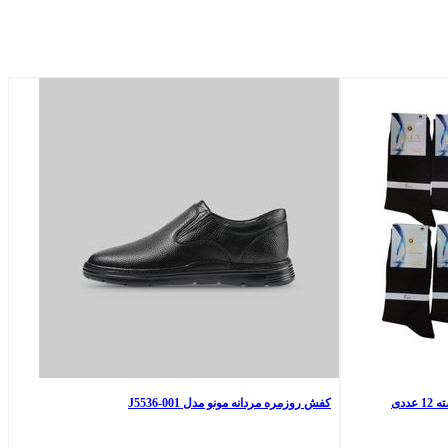
ددی
کفش روزمره مردانه مونو مدل J5536-001