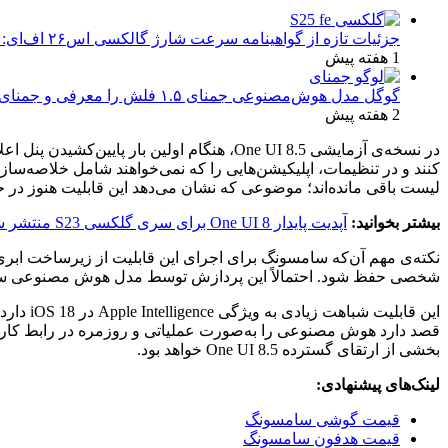
جزئیات تازه از گواهینامه سرعت شارژ گالکسی اس۲۶ اف‌ای: تحلیل‌ها و انتظارات
1 هفته پیش
گوگل مدل هوش‌مصنوعی جمنای ۱.۵ فلش را معرفی و جمنای ۱.۵ پرو را ارتقا داد
2 هفته پیش
در نسخه‌ی آزمایشی One UI 8.5، هنگام اولین
کنند و در تنظیمات، اپلیکیشن‌هایی را که نمی‌خواهند شامل خلاصه‌سا
لیست باقی مانده‌اند؛ موضوعی که نشان می‌دهد این قابلیت هنوز در
بیشتر بخوانید:
آپدیت پایدار One UI 8 برای سری گلکسی S23 منتشر شد
نکته‌ی مهم آن‌که سامسونگ برای اجرای این قابلیت از زیرساخت ابری
شخصی حفظ شود. احتمالاً این پردازش توسط مدل هوش مصنوعی سبک جمنای نانو (Gemini Nano) انجام می‌شود که برای اجرای وظایف هوشمند روی دس
قصد دارد هوش مصنوعی را به‌صورت عملیاتی و روزمره در رابط کاربر
بخشی از ارتقای گسترده One UI 8.5 خواهد بود.
لینک‌های پیشنهادی:
قیمت گوشی سامسونگ
قیمت هدفون سامسونگ