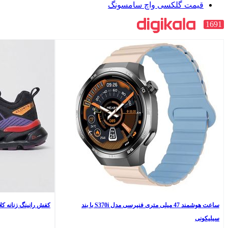
قیمت گلکسی واچ سامسونگ
1691
ساعت هوشمند 47 میلی متری فنیرسی مدل S370i با بند
کفش رانینگ زنانه کلارتس 
سیلیکونی