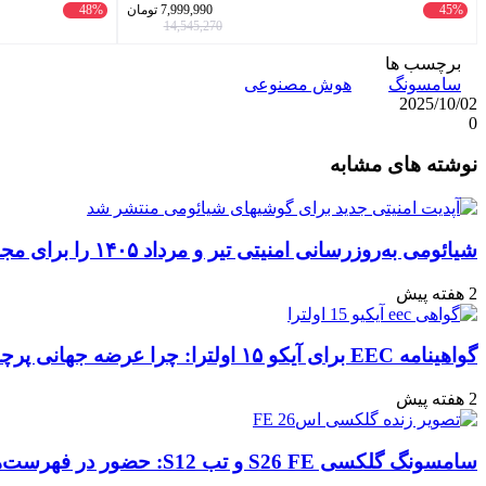
45%
7,999,990
تومان
48%
14,545,270
برچسب ها
سامسونگ
هوش مصنوعی
2025/10/02
0
واتس
ایکس
تلگرام
اشتراک
لینکداین
نوشته های مشابه
آپ
گذاری
با
ایمیل
شیائومی به‌روزرسانی امنیتی تیر و مرداد ۱۴۰۵ را برای مجموعه‌ای از دستگاه‌ها منتشر کرد: تعهد به امنیت سایبری
2 هفته پیش
گواهینامه EEC برای آیکو ۱۵ اولترا: چرا عرضه جهانی پرچمدار جدید قطعی به نظر می‌رسد؟
2 هفته پیش
سامسونگ گلکسی S26 FE و تب S12: حضور در فهرست‌های آنلاین گوگل و پیش‌بینی عرضه در پاییز ۱۴۰۵