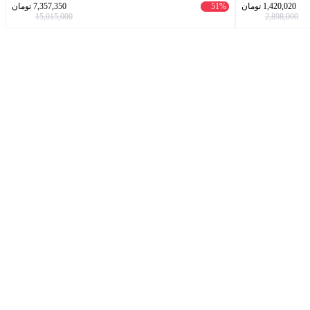
1,420,020
تومان
51%
7,357,350
تومان
15,015,000
2,898,000