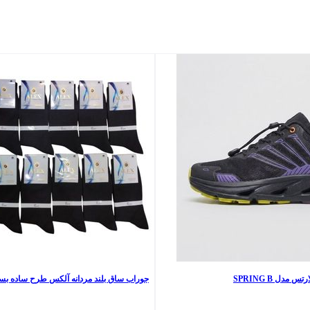
مدل SPRING B
جوراب ساق بلند مردانه آلکس طرح ساده بسته 12 ع