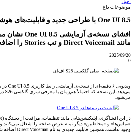
اخبار
موضوعات داغ
One UI 8.5 با طراحی جدید و قابلیت‌های هوشمند در راه است؛ تصاویر لو رفته را ببینید
افشای نسخه‌
مانند Direct Voicemail و تب Stories را اضافه کرده است.
2025/09/20
0
ویدیوی
می‌شود.
وجود نداشت. همچنین قابلیت جدیدی به نام Direct Voicemail اضافه شده که مشابه ویژگی Live Voicemail در iOS 18، متن تماس‌های صوتی را به‌صورت زنده نمایش می‌دهد.