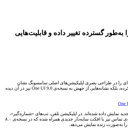
ای اصلی را به‌طور گسترده تغییر داده و قابلیت‌هایی
ه‌ی سم‌موبایل تغییرات گسترده‌ای را در طراحی بصری اپلیکیشن‌های اصلی سامسونگ نشان
می‌دهد. این نسخه که احتمالاً هم‌زمان با معرفی سری گلکسی S26 در زمستان عرضه خواهد شد، نه‌تنها ساختار ظاهری اپ‌ها را بازطراحی کرده، بلکه نشانه‌هایی از جهش به نسخه‌ی One UI 9.0 نیز در آن دیده
 مانند تنظیمات، مراقبت از دستگاه (Device Care)، تلفن، تم‌های گلکسی و ویرایشگر ویدیو Studio با طراحی جدید نمایش داده شده‌اند. در اپلیکیشن تلفن، تب‌های «شماره‌گیر»،
«تماس‌ها» و «مخاطبین» دیگر تمام عرض صفحه را اشغال نمی‌کنند و به‌صورت داک شناور و قرص‌شکل در پایین صفحه قرار گرفته‌اند. دکمه‌ی تماس نیز با افکت سایه‌دار جدیدی همراه شده که در نسخه‌ی ۸.۰