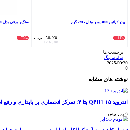
پودر کراتین 3000 یورو ویتال - 250 گرم
سنگ پا برقی مدل 900
14%
1,588,000
تومان
75%
1,837,000
برچسب ها
سامسونگ
2025/09/20
0
واتس
ایکس
تلگرام
اشتراک
لینکداین
نوشته های مشابه
آپ
گذاری
با
ایمیل
اندروید ۱۵ QPR1 بتا ۳: تمرکز انحصاری بر پایداری و رفع اشکالات
6 روز پیش