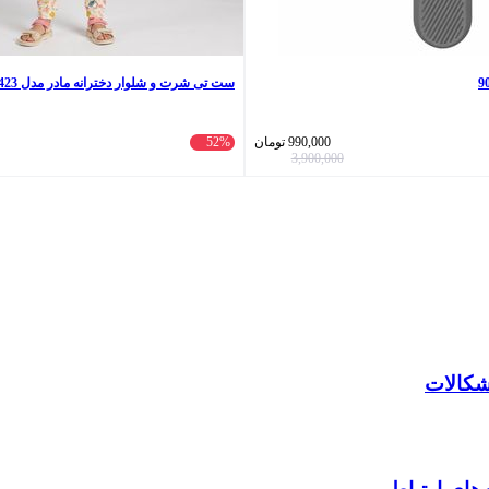
ست تی شرت و شلوار دخترانه مادر مدل 423-20
990,000
تومان
52%
3,900,000