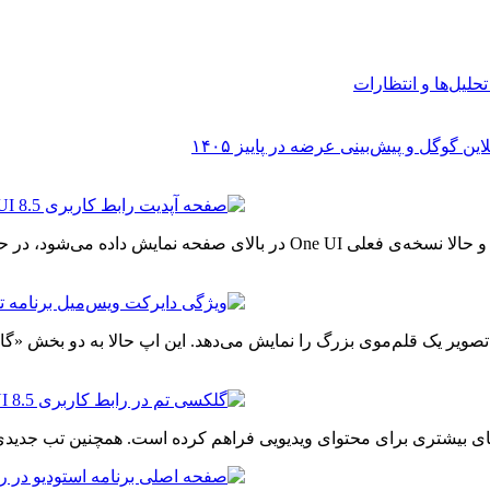
در بخش تنظیمات، صفحه‌ی «به‌روزرسانی نرم‌افزار» بازطراحی شده و حالا نسخ
صویر یک قلم‌موی بزرگ را نمایش می‌دهد. این اپ حالا به دو بخش «گا
 ویدیویی فراهم کرده است. همچنین تب جدیدی به نام Stories اضافه شده که در نسخه‌ی قبلی وج