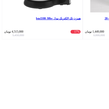
همزن تک الکتریک مدل bm1108-30bs
1,449,000
تومان
17%
4,515,000
تومان
5,450,000
3,000,000