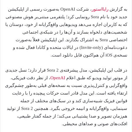
به گزارش
رایااستور
، شرکت OpenAI به‌صورت رسمی از اپلیکیشن
جدید خود با نام Sora رونمایی کرد؛ پلتفرمی مبتنی‌بر هوش مصنوعی
که به کاربران اجازه می‌دهد ویدیوهایی واقع‌گرایانه از خود، دوستان یا
شخصیت‌های دلخواه بسازند و آن‌ها را در شبکه‌ی اجتماعی
اختصاصی Sora به اشتراک بگذارند. این اپلیکیشن فعلاً به‌صورت
دعوت‌نامه‌ای (Invite-only) در ایالات متحده و کانادا فعال شده و
نسخه‌ی iOS آن هم‌اکنون قابل دانلود است.
در قلب این اپلیکیشن، مدل پیشرفته‌ی Sora 2 قرار دارد؛ نسل جدیدی
از موتور تولید ویدیو که طبق اعلام
OpenAI
، از نظر دقت فیزیکی،
واقع‌گرایی و کنترل‌پذیری نسبت به نسخه‌های قبلی به‌طور چشم‌گیری
ارتقاء یافته است. این مدل قادر است حرکات پیچیده را با رعایت
قوانین فیزیک شبیه‌سازی کند و در سبک‌های مختلف از جمله
سینمایی، واقع‌گرایانه و انیمه خروجی بگیرد. همچنین Sora 2 از تولید
هم‌زمان تصویر و صدا پشتیبانی می‌کند؛ از جمله گفتار طبیعی،
افکت‌های صوتی و صداهای محیطی.