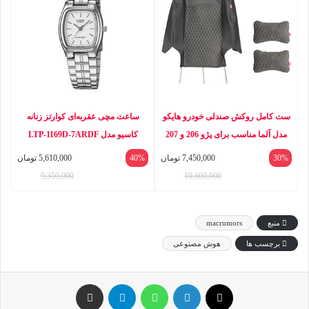
ست کامل روکش صندلی خودرو هایکو
ساعت مچی عقربه‌ای کوارتز زنانه
مدل آلما مناسب برای پژو 206 و 207
کاسیو مدل LTP-1169D-7ARDF
30%
7,450,000
تومان
40%
5,610,000
تومان
9,350,000
10,600,000
منبع
macrumors
برچسب ها
هوش مصنوعی
ایکس
لینکداین
واتس آپ
تلگرام
اشتراک گذاری با ایمیل