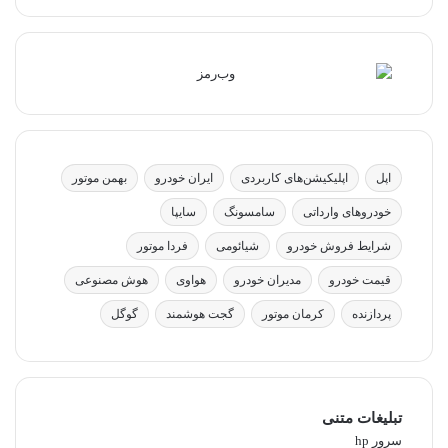
اپل
اپلیکیشن‌های کاربردی
ایران خودرو
بهمن موتور
خودروهای وارداتی
سامسونگ
سایپا
شرایط فروش خودرو
شیائومی
فردا موتور
قیمت خودرو
مدیران خودرو
هواوی
هوش مصنوعی
پردازنده
کرمان موتور
گجت هوشمند
گوگل
تبلیغات متنی
سرور hp