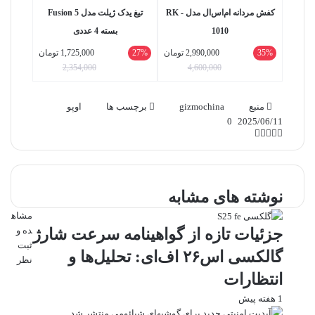
کفش مردانه ام‌اس‌ال مدل RK -
تیغ یدک ژیلت مدل Fusion 5
1010
بسته 4 عددی
35%
2,990,000
تومان
27%
1,725,000
تومان
2,354,000
4,600,000
منبع
gizmochina
برچسب ها
اوپو
0
2025/06/11
واتس
ایکس
تلگرام
اشتراک
لینکداین
آپ
گذاری
با
ایمیل
نوشته های مشابه
مشاه
ده و
جزئیات تازه از گواهینامه سرعت شارژ
ثبت
گالکسی اس۲۶ اف‌ای: تحلیل‌ها و
نظر
انتظارات
1 هفته پیش