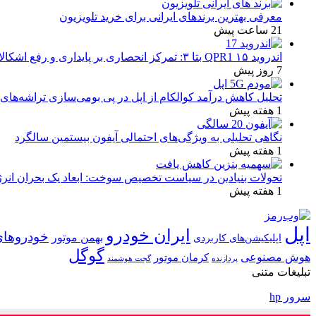
معرفی بهترین برندهای ایرانی برای خرید تلویزیون
21 ساعت پیش
اندروید ۱۵ QPR1 بتا ۳: تمرکز انحصاری بر پایداری و رفع اشکالات
7 روز پیش
تحلیل کاهش درآمد کوالکام از اپل در پی بومی‌سازی تراشه‌های 
1 هفته پیش
نگاهی تحلیلی به ویژگی‌های احتمالی آیفون بیستمین سالگرد
1 هفته پیش
تحولات بنیادین در سیاست تخصیص سوخت: ابعاد یک بحران انرژ
1 هفته پیش
اپل
ایران خودرو
خودروهای
بهمن موتور
اپلیکیشن‌های کاربردی
گوگل
هوش مصنوعی
کرمان موتور
پردازنده
گجت هوشمند
تبلیغات متنی
سرور hp