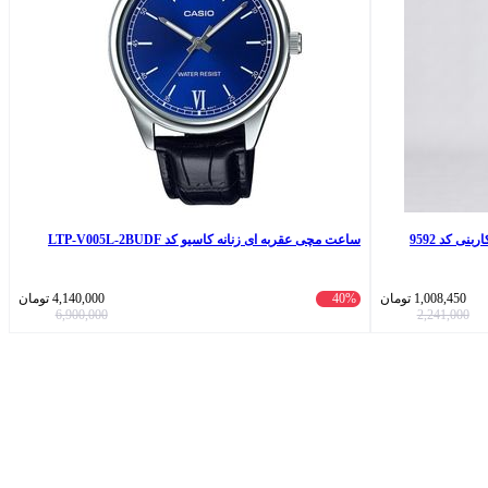
نی کد 9592
ساعت مچی عقربه ای زنانه کاسیو کد LTP-V005L-2BUDF
1,008,450
تومان
40%
4,140,000
تومان
6,900,000
2,241,000