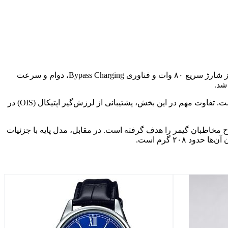
هر دو گوشی از نمایشگر ۶.۸ اینچی LTPS OLED با وضوح ۱.۵K و نرخ نوسازی ۱۲۰ هرتز بهره می‌برند. باتری ۷۰۰۰ میلی‌آمپری با پشتیبانی از شارژ سریع ۸۰ وات و فناوری Bypass Charging، دوام و سرعت
در بخش دوربین، هر دو مدل به سنسور اصلی ۵۰ مگاپیکسلی و سنسور دوم ۲ مگاپیکسلی مجهز هستند. دوربین سلفی نیز ۱۶ مگاپیکسلی است. تفاوت مهم در این بخش، پشتیبانی از لرزش‌گیر اپتیکال (OIS) در
 نورپردازی RGB در اطراف فن خنک‌کننده‌ی داخلی، به‌وضوح مخاطبان گیمر را هدف گرفته است. در مقابل، مدل پایه با جزئیات