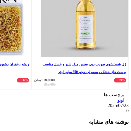
ژل شستشوی صورت دیپ سنس مدل شیر و عسل مناسب
ریشه زعفران دشبون - 4 
پوست های خشک و معمولی حجم 250 میلی‌ لیتر
39%
189,000
تومان
6%
310,000
برچسب ها
اوپو
2025/07/23
0
واتس
ایکس
تلگرام
اشتراک
لینکداین
نوشته های مشابه
آپ
گذاری
با