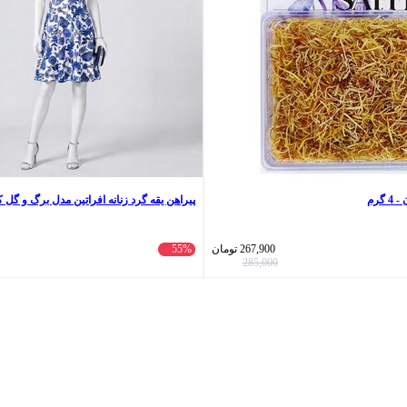
گرم
پیراهن یقه گرد زنانه افراتین مدل برگ و گل کارب
267,900
تومان
55%
285,000