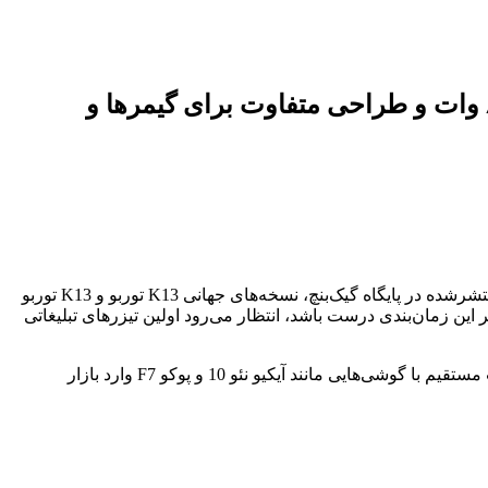
سری اوپو K13 توربو شامل دو مدل با نمایشگر اولد، باتری ۷۰۰۰ میلی‌آمپری، شارژ سریع ۸۰ وات و طراحی متفاوت برای گیمرها و
K13 توربو که هفته‌ی گذشته در چین معرفی شد، حالا در آستانه‌ی ورود به بازارهای جهانی قرار دارد. طبق اطلاعات منتشرشده در پایگاه گیک‌بنچ، نسخه‌های جهانی K13 توربو و K13 توربو
گر معتبر Yogesh Brar، این سری قرار است تا اوایل مرداد ۱۴۰۴ وارد بازار هند شود. اگر این زمان‌بندی درست باشد، انتظار می‌رود اولین تیزرهای تبلیغاتی
، مدل اوپو K13 توربو پرو به تراشه‌ی قدرتمند اسنپدراگون 8s نسل 4 مجهز شده و با هدف رقابت مستقیم با گوشی‌هایی مانند آیکیو نئو 10 و پوکو F7 وارد بازار