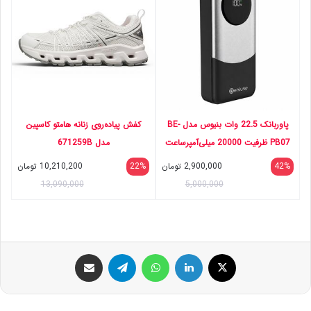
پاوربانک 22.5 وات بنیوس مدل BE-
کفش پیاده‌روی زنانه هامتو کاسپین
PB07 ظرفیت 20000 میلی‌آمپرساعت
مدل 671259B
42%
2,900,000
تومان
22%
10,210,200
تومان
13,090,000
5,000,000
ایکس
لینکداین
واتس آپ
تلگرام
اشتراک گذاری با ایمیل