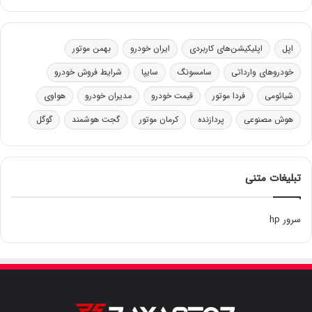
اپل
اپلیکیشن‌های کاربردی
ایران خودرو
بهمن موتور
خودروهای وارداتی
سامسونگ
سایپا
شرایط فروش خودرو
شیائومی
فردا موتور
قیمت خودرو
مدیران خودرو
هواوی
هوش مصنوعی
پردازنده
کرمان موتور
گجت هوشمند
گوگل
تبلیغات متنی
سرور hp