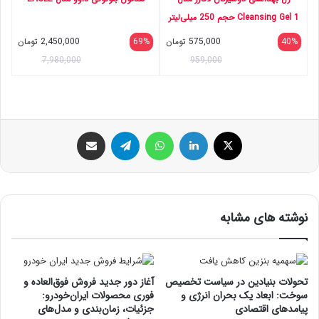
Cleansing Gel 1 حجم 250 میلی‌لیتر
40%
575,000
تومان
69%
2,450,000
تومان
7,980,000
959,000
ایکس
لینکداین
واتس آپ
تلگرام
اشتراک گذاری با ایمیل
نوشته های مشابه
تحولات بنیادین در سیاست تخصیص
آغاز دور جدید فروش فوق‌العاده و
سوخت: ابعاد یک بحران انرژی و
فوری محصولات ایران‌خودرو:
پیامدهای اقتصادی
جزئیات، زمان‌بندی و مدل‌های