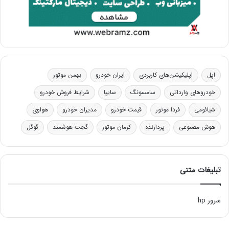
اپل
اپلیکیشن‌های کاربردی
ایران خودرو
بهمن موتور
خودروهای وارداتی
سامسونگ
سایپا
شرایط فروش خودرو
شیائومی
فردا موتور
قیمت خودرو
مدیران خودرو
هواوی
هوش مصنوعی
پردازنده
کرمان موتور
گجت هوشمند
گوگل
تبلیغات متنی
سرور hp