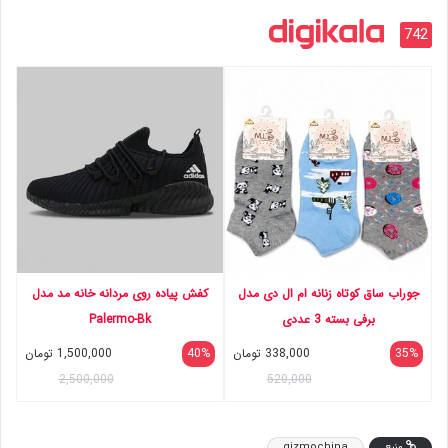
742
جوراب ساق کوتاه زنانه ام ال دی مدل
کفش پیاده روی مردانه خانه مد مدل
برفی بسته 3 عددی
Palermo-Bk
35%
338,000
تومان
40%
1,500,000
تومان
2,500,000
520,000
منبع
gizmochina