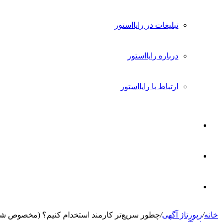
تبلیغات در رایااستور
درباره رایااستور
ارتباط با رایااستور
ورود
تغییر
پوسته
جستجو
خانه
/
رپورتاژ آگهی
/
چطور سریع‌تر کارمند استخدام کنیم؟ (مخصوص ش
برای