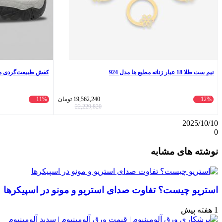
نیم ست طلا 18 عیار زنانه مطیع ها مدل 924
کفش طبیعت‌گردی مردا
12%
19,562,240
تومان
11%
22,229,820
2025/10/10
0
واتس
ایکس
تلگرام
اشتراک
لینکداین
نوشته های مشابه
آپ
گذاری
با
ایمیل
استریو چیست؟ تفاوت صدای استریو و مونو در اسپیکرها
1 هفته پیش