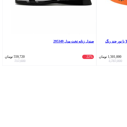
صندل زنانه تخت مدل 295349
1,501,000
تومان
22%
559,720
تومان
717,600
1,787,000