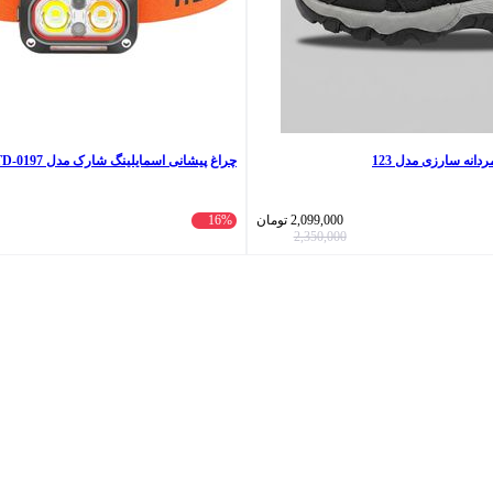
نه سارزی مدل 123
چراغ پیشانی اسمایلینگ شارک مدل TD-0197 با نور چند رنگ
2,099,000
تومان
16%
2,350,000