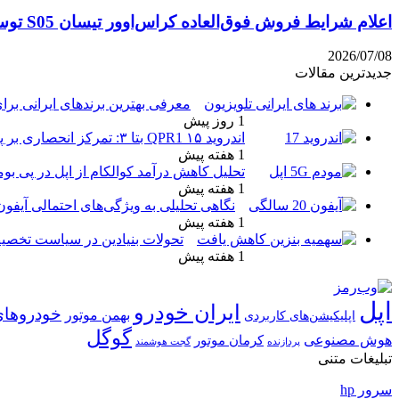
اعلام شرایط فروش فوق‌العاده کراس‌اوور تیسان S05 توسط تیگارد موتور: قیمت قطعی و جزئیات اقساطی تیر ۱۴۰۵
2026/07/08
جدیدترین مقالات
معرفی بهترین برندهای ایرانی برای
1 روز پیش
اندروید ۱۵ QPR1 بتا ۳: تمرکز انحصاری بر پایداری و رفع اشکالات
1 هفته پیش
تحلیل کاهش درآمد کوالکام از اپل در پی بو
1 هفته پیش
نگاهی تحلیلی به ویژگی‌های احتمالی آیفو
1 هفته پیش
تحولات بنیادین در سیاست تخصیص
1 هفته پیش
اپل
ایران خودرو
خودروهای
بهمن موتور
اپلیکیشن‌های کاربردی
گوگل
هوش مصنوعی
کرمان موتور
پردازنده
گجت هوشمند
تبلیغات متنی
سرور hp