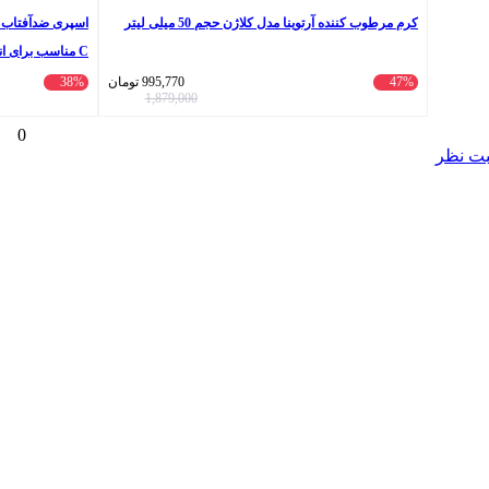
کرم مرطوب کننده آرتوینا مدل کلاژن حجم 50 میلی لیتر
C ‌مناسب برای انواع پوست، حجم 150 میلی‌لیتر
47%
995,770
تومان
38%
1,879,000
0
بت نظر