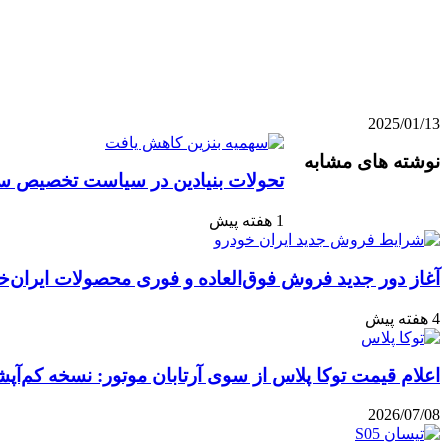
2025/01/13
واتس
ایکس
تلگرام
اشتراک
لینکداین
نوشته های مشابه
آپ
گذاری
تحولات بنیادین در سیاست تخصیص سوخ
با
ایمیل
1 هفته پیش
آغاز دور جدید فروش فوق‌العاده و فوری محصولات ایران‌خ
4 هفته پیش
اعلام قیمت توکا پلاس از سوی آرتابان موتور: نسخه کم‌آپشن با چه بهایی 
2026/07/08