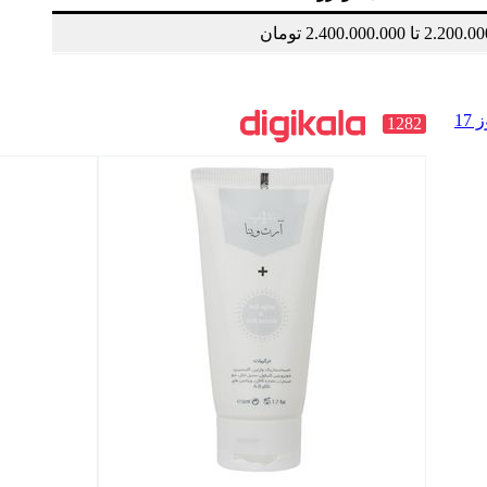
تا 2.400.000.000 تومان
قیمت هدفون ریلمی (Realme) امروز 17
1282