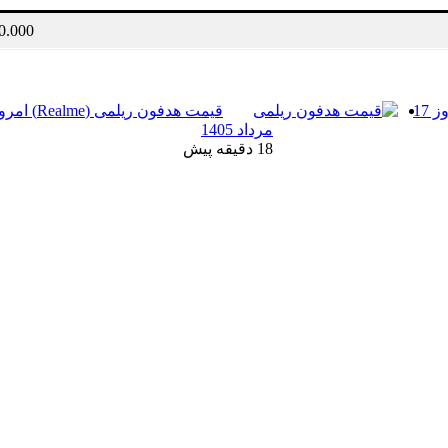
2.200.000.000 
قیمت پاور بانک وریتی (Verity) امروز 17
مرداد 1405
18 دقیقه پیش