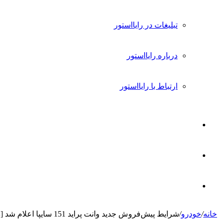
تبلیغات در رایااستور
درباره رایااستور
ارتباط با رایااستور
ورود
تغییر
پوسته
جستجو
خانه
/
خودرو
/
شرایط پیش‌فروش جدید وانت پراید 151 سایپا اعلام شد [دی 1402]
برای