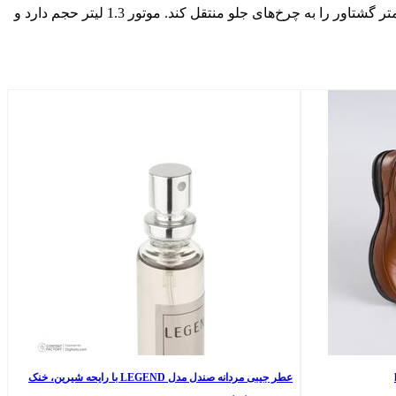
سایپا برای این محصول از یک موتور 4 سیلندره استفاده کرده که به‌کمک گیربکس 5 دنده دستی خود می‌تواند 71 اسب‌بخار قدرت و 108 نیوتن‌متر گشتاور را به چرخ‌های جلو منتقل کند. موتور 1.3 لیتر حجم دارد و
عطر جیبی مردانه صندل مدل LEGEND با رایحه شیرین، خنک