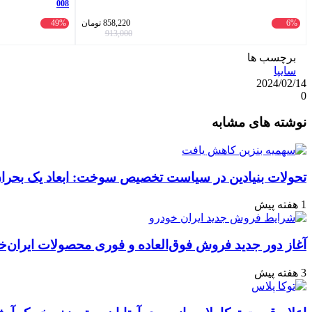
008
6%
858,220
تومان
49%
913,000
برچسب ها
سایپا
2024/02/14
0
واتس
ایکس
تلگرام
اشتراک
لینکداین
نوشته های مشابه
آپ
گذاری
با
ایمیل
تحولات بنیادین در سیاست تخصیص سوخت: ابعاد یک بحران 
1 هفته پیش
آغاز دور جدید فروش فوق‌العاده و فوری محصولات ایران‌خ
3 هفته پیش