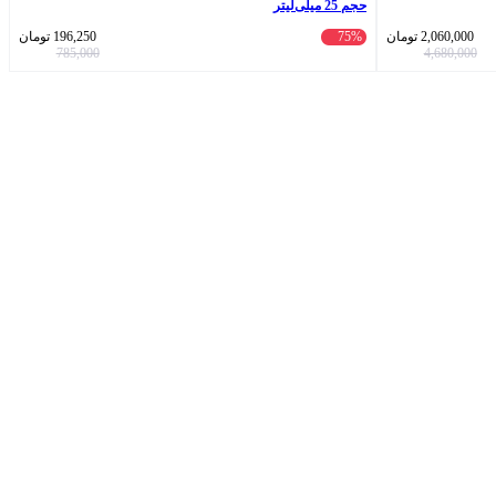
حجم 25 میلی‌لیتر
2,060,000
تومان
75%
196,250
تومان
785,000
4,680,000