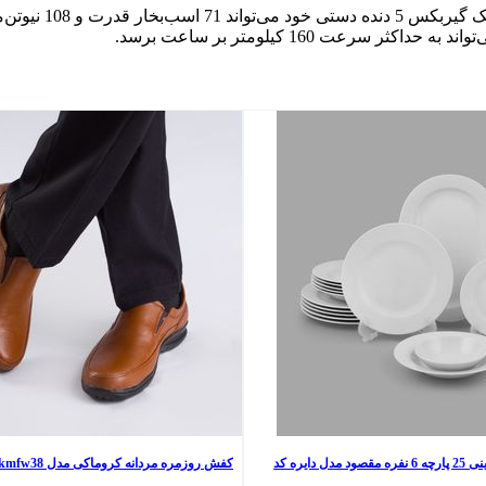
سرویس غذاخوری چینی 25 پارچه 6 نفره مقصود مدل دایره کد
کفش روزمره مردانه کروماکی مدل kmfw38