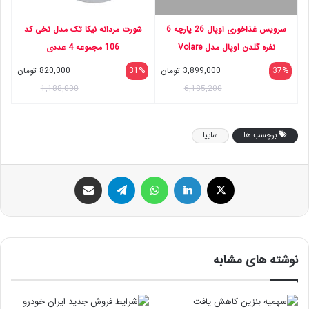
سرویس غذاخوری اوپال 26 پارچه 6
شورت مردانه نیکا تک مدل نخی کد
نفره گلدن اوپال مدل Volare
106 مجموعه 4 عددی
37%
3,899,000
تومان
31%
820,000
تومان
1,188,000
6,185,200
برچسب ها
سایپا
ایکس
لینکداین
واتس آپ
تلگرام
اشتراک گذاری با ایمیل
نوشته های مشابه