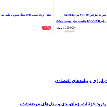
کرم ضد آفتاب رنگی صورت بیزانس SPF 50 مدل Natural
صندل زنانه سیی 1966 مدل تیموتی طبی کد 2254
Beight 20 ‌محافظ در برابر UVA/UVB مناسب برای پوست خشک
1,350,000
تومان
47%
2,109,220
انرژی و پیامدهای اقتصادی
ودرو: جزئیات، زمان‌بندی و مدل‌های عرضه‌شده