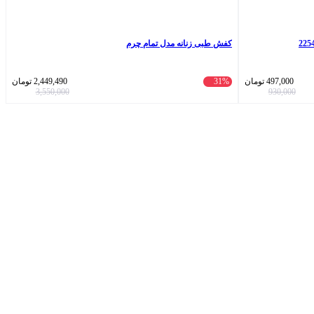
کفش طبی زنانه مدل تمام چرم
497,000
تومان
31%
2,449,490
تومان
3,550,000
930,000