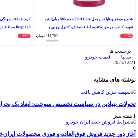
شامپو مو فر ویتاپلکس مدل Curl Care حجم 500 میلی‌لیتر،
تقویت‌کننده، مرطوب‌کننده، لطافت‌بخش، کنترل چربی و
جلوگیری از وز شدن مو، مناسب پوست سر معمولی، دارای
و حساس حجم 40 میلی‌لیتر
40%
414,700
تومان
36%
691,300
گلیسیرین
برچسب ها
سایپا
قیمت خودرو
2025/12/21
0
واتس
ایکس
تلگرام
اشتراک
لینکداین
نوشته های مشابه
آپ
گذاری
با
ایمیل
تحولات بنیادین در سیاست تخصیص سوخت: ابعاد یک بحران 
1 هفته پیش
آغاز دور جدید فروش فوق‌العاده و فوری محصولات ایران‌خ