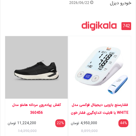
2026/06/22
742
فشارسنج بازویی دیجیتال فوکسی مدل
کفش پیاده‌روی مردانه هامتو مدل
WHITE با قابلیت اندازه‌گیری فشار خون
360456
و ضربان قلب، حافظه بالای 99 رکورد،
44%
4,950,000
تومان
22%
11,224,200
تومان
پشتیبانی دو کاربره، تشخیص آریتمی،
14,390,000
8,899,000