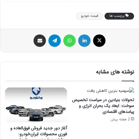
نمایشگر LCD و همراه پاوربانک و کیف
ضد ضربه
برچسب ها
قیمت خودرو
ایکس
لینکداین
واتس آپ
تلگرام
اشتراک گذاری با ایمیل
نوشته های مشابه
تحولات بنیادین در سیاست تخصیص
سوخت: ابعاد یک بحران انرژی و
پیامدهای اقتصادی
2 هفته پیش
آغاز دور جدید فروش فوق‌العاده و
فوری محصولات ایران‌خودرو: