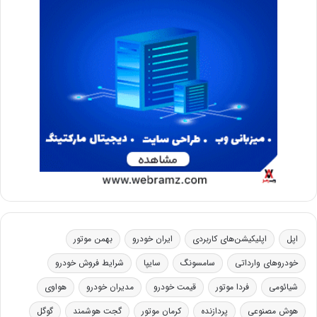
اپل
اپلیکیشن‌های کاربردی
ایران خودرو
بهمن موتور
خودروهای وارداتی
سامسونگ
سایپا
شرایط فروش خودرو
شیائومی
فردا موتور
قیمت خودرو
مدیران خودرو
هواوی
هوش مصنوعی
پردازنده
کرمان موتور
گجت هوشمند
گوگل