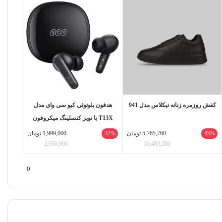
کفش روزمره زنانه نیکلاس مدل 941
هدفون بلوتوثی کیو سی وای مدل
T13X با نویز کنسلینگ میکروفون
(ENC)، درگاه شارژ USB Type-C،
45%
5,765,760
تومان
32%
1,999,000
تومان
10,483,200
2,950,900
دارای میکروفون چهارگانه، امکان
حذف صدای مزاحم محیط، مقاوم در
0
برابر رطوبت و عرق