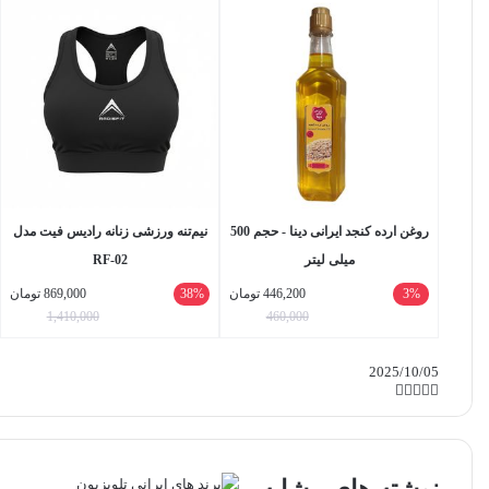
روغن ارده کنجد ایرانی دینا - حجم 500
نیم‌تنه ورزشی زنانه رادیس فیت مدل
میلی لیتر
RF-02
3%
446,200
تومان
38%
869,000
تومان
1,410,000
460,000
2025/10/05
واتس
ایکس
تلگرام
اشتراک
لینکداین
آپ
گذاری
با
ایمیل