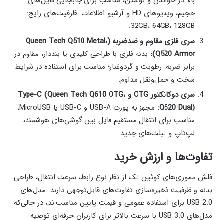
بالا در خواندن و نوشتن، مناسب برای جابجایی فایل‌های
حجیم، ویدیوهای HD و آرشیو اطلاعات. ظرفیت‌های رایج:
32GB، 64GB، 128GB.
سری فلزی مقاوم و ضدضربه (Queen Tech Q510 Metal،
Q520 Armor):
بدنه فلزی با طراحی کلیدی یا بنددار، مقاوم در
برابر ضربه، رطوبت و گردوغبار؛ مناسب برای استفاده در شرایط
سخت و حمل‌ونقل مداوم.
سری دوکانکتور OTG و Type-C (Queen Tech Q610 OTG،
Q620 Dual):
مجهز به پورت USB-A و USB-C یا MicroUSB،
مناسب برای انتقال مستقیم فایل بین گوشی‌های هوشمند،
لپ‌تاپ و تبلت‌های جدید.
تفاوت‌ها و ارزش خرید
فلش مموری‌های کوئین تک از نظر نوع رابط، سرعت انتقال، طراحی
بدنه و ظرفیت ذخیره‌سازی تفاوت‌های قابل‌توجهی دارند. مدل‌های
USB 2.0 برای استفاده عمومی و قیمت پایین مناسب‌اند، در حالی‌که
مدل‌های USB 3.0 با سرعت بالاتر برای کاربران حرفه‌ای توصیه