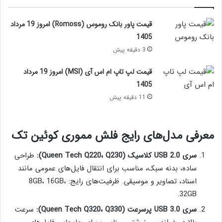
قیمت پاور بانک روموس (Romoss) امروز 19 مرداد
1405
3 دقیقه پیش
قیمت لپ تاپ ام اس آی (MSI) امروز 19 مرداد
1405
11 دقیقه پیش
معرفی مدل‌های رایج فلش مموری کوئین تک
سری USB 2.0 کلاسیک (Queen Tech Q220، Q230):
طراحی
ساده، بدنه سبک، مناسب برای انتقال فایل‌های عمومی مانند
اسناد، تصاویر و موسیقی. ظرفیت‌های رایج: 8GB، 16GB،
32GB.
سری USB 3.0 پرسرعت (Queen Tech Q320، Q330):
سرعت