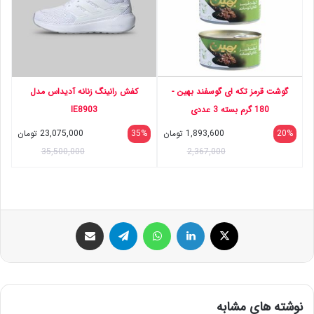
گوشت قرمز تکه ای گوسفند بهین -
کفش رانینگ زنانه آدیداس مدل
180 گرم بسته 3 عددی
IE8903
20%
1,893,600
تومان
35%
23,075,000
تومان
35,500,000
2,367,000
ایکس
لینکداین
واتس آپ
تلگرام
اشتراک گذاری با ایمیل
نوشته های مشابه