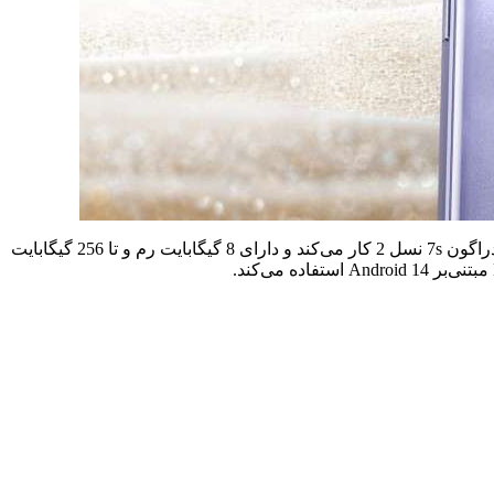
همانطور که از نامش پیداست، Realme 14 Pro Lite در مقایسه با ریلمی 14 پرو در جایگاه پایین‌تری قرار می‌گیرد.. این گوشی با پردازنده اسنپدراگون 7s نسل 2 کار می‌کند و دارای 8 گیگابایت رم و تا 256 گیگابایت