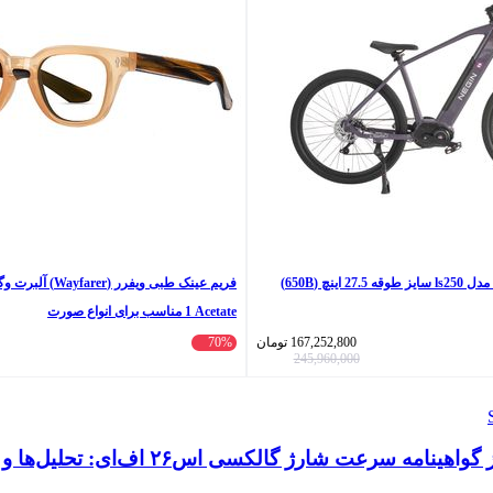
اینچ (650B)
1 Acetate مناسب برای انواع صورت
167,252,800
تومان
70%
245,960,000
نامه سرعت شارژ گالکسی اس۲۶ اف‌ای: تحلیل‌ها و انتظارات