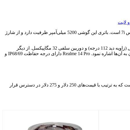
ریلمی 14 پرو لایت دارای صفحه‌نمایش اولد 6.7 اینچی فول‌اچ‌دی+ با نرخ تازه‌سازی 120 هرتز، حداکثر روشنایی 2000 نیت و محافظ گوریلا گلس 7i است. باتری این گوشی 5200 میلی‌آمپر ظرفیت دارد و از شارژ
بخش دوربین ریلمی 14 پرو لایت شامل سه دوربین است؛ دوربین اصلی 50 مگاپیکسل (Sony LYT-600، OIS)، دوربین فوق‌عریض 8 مگاپیکسل (زاویه دید 112 درجه) و دوربین سلفی 32 مگاپیکسل. از دیگر
ویژگی‌های بارز ریلمی 14 پرو لایت حسگر اثر انگشت زیر نمایشگر، بلندگوهای دوتایی با صدای Hi-Res و درجه حفاظت IP65 است که می‌توان به آن‌ها اشاره نمود. Realme 14 Pro دارای درجه حفاظت IP68/69 و
ریلمی 14 پرو لایت در رنگ‌های طلایی شیشه‌ای و بنفش شیشه‌ای ارائه می‌شود و دارای دو گزینه حافظه 8/128 گیگابایت و 8/256 گیگابایت است که به ترتیب با قیمت‌های 250 دلار و 275 دلار در دسترس قرار