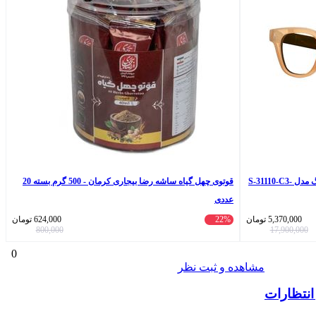
فریم عینک طبی ویفرر (Wayfarer) آلبرت وگ مدل S-31110-C3-
قوتوی چهل گیاه ساشه رضا بیجاری کرمان - 500 گرم بسته 20
عددی
5,370,000
تومان
22%
624,000
تومان
800,000
17,900,000
0
مشاهده و ثبت نظر