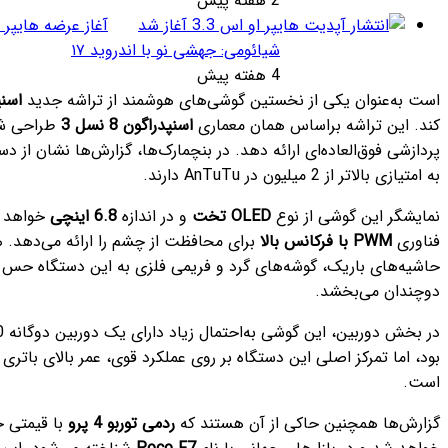
2 هفته پیش
آغاز عرضه هایپر او اس ۳.۳
این
شیائومی: جهشی نو با اندروید ۱۷
دستگاه
4 هفته پیش
ممکن
خستین گوشی‌های هوشمند از تراشه جدید
اسنپدراگون 8s الیت
استفاده
 همان معماری
اسنپدراگون 8 نسل 3
طراحی شده و انتظار می‌رود قدرت
ائه دهد. در بنچمارک‌ها، گزارش‌ها نشان از دستیابی
ردمی توربو 4 پرو
ع
OLED تخت
و در اندازه
6.8 اینچی
خواهد بود که وضوح 1.5K و
برای محافظت از چشم را ارائه می‌دهد. همچنین طراحی لوکس با
های گرد و فریمی فلزی به این دستگاه حس استحکام و زیبایی
در بخش دوربین، این گوشی به‌احتمال زیاد دارای یک دوربین دوگانه 50 مگاپیکسلی خواهد
 دستگاه بر روی عملکرد قوی، عمر بالای باتری و تجربه بصری کم‌نظیر
از آن هستند که
ردمی توربو 4 پرو
با قیمتی حدود
320 دلار
عرضه