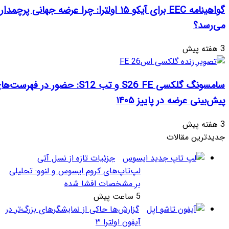
گواهینامه EEC برای آیکو ۱۵ اولترا: چرا عرضه جهانی پرچمدار جدید قطعی به نظر
سامسونگ گلکسی S26 FE و تب S12: حضور در فهرست‌های آنلاین گوگل و
۱۴۰
جزئیات تازه از نسل آتی
لپ‌تاپ‌های کروم ایسوس و لنوو: تحلیلی
بر مشخصات افشا شده
5 ساعت پیش
گزارش‌ها حاکی از نمایشگرهای بزرگ‌تر در
آیفون اولترا ۳