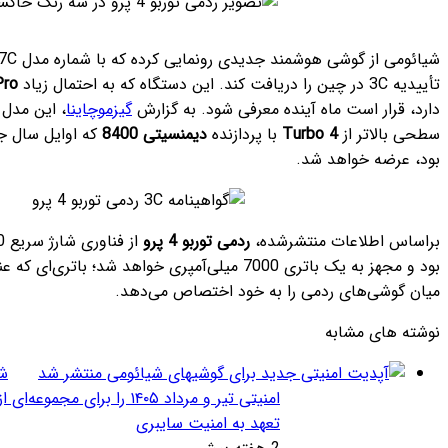
شیائومی از گوشی هوشمند جدیدی رونمایی کرده که با شماره مدل 25053RT47C توانسته
Redmi Turbo 4 Pro
نام
ه معرفی شود. به گزارش
گیزموچاینا
، این مدل جدید از سری توربو، در
با پردازنده
دیمنسیتی 8400
که اوایل سال جاری میلادی معرفی شده
شده،
ردمی توربو 4 پرو
از فناوری شارژ سریع 90 واتی بهره‌مند خواهد
بود و مجهز به یک باتری 7000 میلی‌آمپری خواهد شد؛ باتری‌ای که عنوان بزرگ‌ترین باتری در
 به خود اختصاص می‌دهد.
شیائومی به‌روزرسانی
امنیتی تیر و مرداد ۱۴۰۵ را برای مجموعه‌ای از دستگاه‌ها منتشر کرد:
تعهد به امنیت سایبری