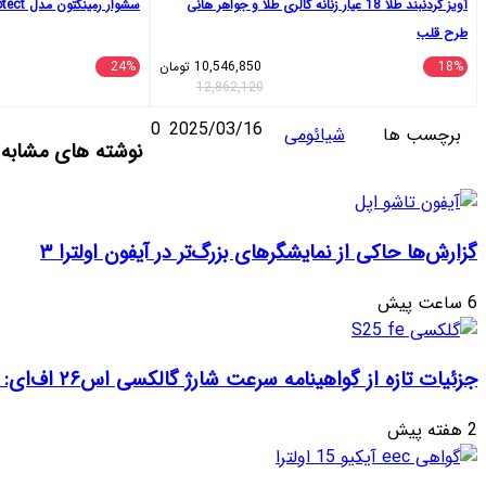
1 عیار زنانه گالری طلا و جواهر هانی
سشوار رمینگتون مدل AC8002 Keratin Protect
10,546,850
تومان
24%
9,900,000
تومان
13,000,000
12,862,120
واتس
تلگرام
ایکس
اشتراک
لینکداین
2025/03/16
0
مشاهده و ثبت نظر
می
نوشته های مشابه
آپ
گذاری
با
ایمیل
گرهای بزرگ‌تر در آیفون اولترا ۳
رژ گالکسی اس۲۶ اف‌ای: تحلیل‌ها و انتظارات