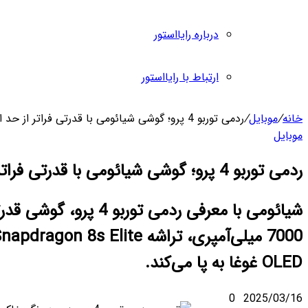
 رایااستور
 با رایااستور
!
شیائومی با معرفی ردمی توربو 4 پرو، گوشی قدرتمند با باتری
7000 میلی‌آمپری، تراشه Snapdragon 8s Elite و نمایشگر