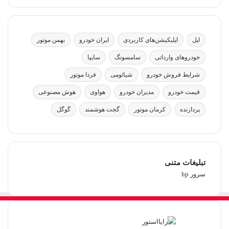
اپل
اپلیکیشن‌های کاربردی
ایران خودرو
بهمن موتور
خودروهای وارداتی
سامسونگ
سایپا
شرایط فروش خودرو
شیائومی
فردا موتور
قیمت خودرو
مدیران خودرو
هواوی
هوش مصنوعی
پردازنده
کرمان موتور
گجت هوشمند
گوگل
تبلیغات متنی
سرور hp