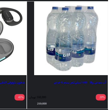
آب معدنی واتا - 1500 میلی‌لیتر بسته 6 عددی
هدفون بلوتوثی القایی نوک
20%
168,000
تومان
45%
210,000