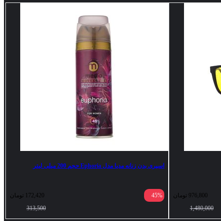
اسپری بدن زنانه مدیا مدل Ephoria حجم 200 میلی لیتر
976,800
تومان
45%
172,420
تومان
313,500
1,480,000