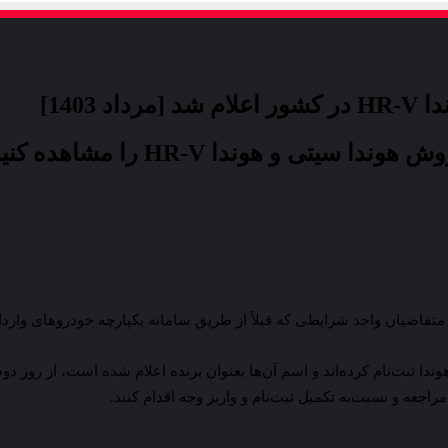
140]
 و هوندا HR-V را مشاهده کنید.