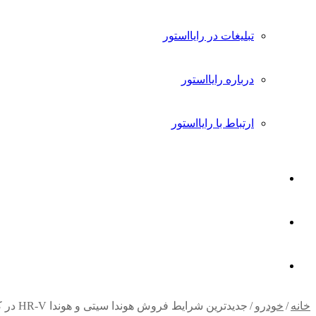
تبلیغات در رایااستور
درباره رایااستور
ارتباط با رایااستور
ورود
تغییر
پوسته
جستجو
خانه
/
خودرو
/
جدیدترین شرایط فروش هوندا سیتی و هوندا HR-V در کشور اعلام شد [مرداد 1403]
برای