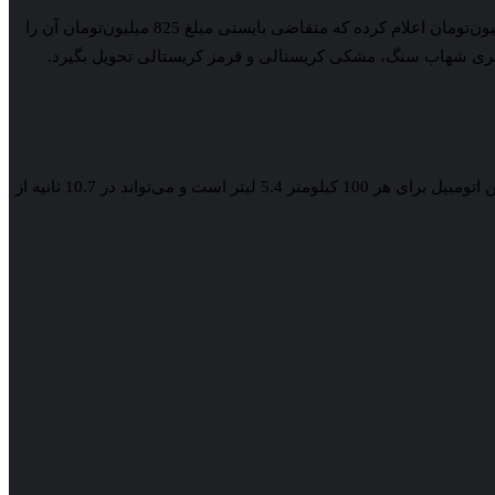
خودرو دیگری که شرایط فروش آن اعلام شده، هوندا HR-V است. شرکت قیمت علی‌الحساب این محصول در مبادی گمرکی را 1 میلیارد و 650 میلیون‌تومان اعلام کرده که متقاضی بایستی مبلغ 825 میلیون‌تومان آن را
تومبیل خود را در رنگ‌های سفید طبیعی، خاکستری شهاب سنگ، مشکی کریستالی و قرمز کریستالی تحویل بگیرد.
هوندا HR-V به یک موتور هیبریدی 1498 سی‌سی مجهز است که درحالت بنزینی 106 و در حالت برقی 131 اسب‌بخار قدرت دارد. مصرف سوخت این اتومبیل برای هر 100 کیلومتر 5.4 لیتر است و می‌تواند در 10.7 ثانیه از