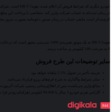
لازم‌به‌ذکر است مابقی حساب در زمان صدور دعوتنامه بصورت به‌روز مح
0 به سرعت 100 کیلومتر بر ساعت برسد.
سایر توضیحات این طرح فروش
جریمه تأخیر در تحویل %2.5 ماهانه خواهد بود.
سایر شرایط واگذاری به شرح فرم‌های رزرو قرارداد می‌باشد.
مبالغ واریز می‌بایست پس از اطلاع‌رسانی رسمی شرکت آذریورد
گارانتی هردو خودرو 3 سال یا 60.000 کیلومتر (هرکدام زودتر فرا برسد) می‌باشد.
844