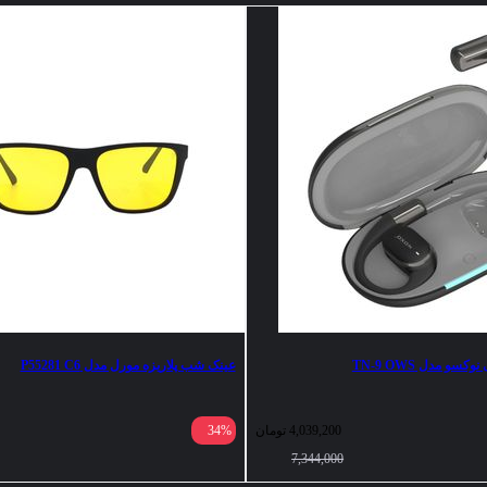
سو مدل TN-9 OWS
عینک شب پلاریزه مورل مدل P55281 C6
4,039,200
تومان
34%
7,344,000