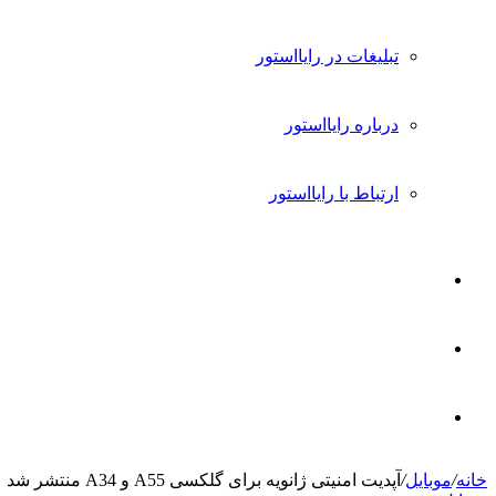
تبلیغات در رایااستور
درباره رایااستور
ارتباط با رایااستور
ورود
تغییر
پوسته
جستجو
خانه
/
موبایل
/
آپدیت امنیتی ژانویه برای گلکسی A55 و A34 منتشر شد
برای