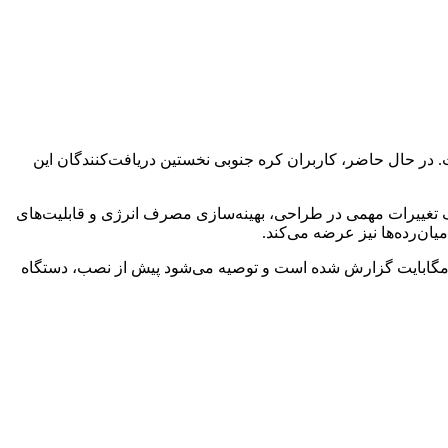
در حال حاضر، کاربران کره جنوبی نخستین دریافت‌کنندگان این
یافت One UI 8.5 هستند. این نسخه رابط کاربری سامسونگ تغییرات مهمی در طراحی، بهینه‌سازی مصرف انرژی و قابلیت‌های
بران برای دریافت این آپدیت می‌توانند به بخش تنظیمات > به‌روزرسانی نرم‌افزار > دانلود و نصب مراجعه کنند. حجم این بسته حدود ۳۲۰ مگابایت گزارش شده است و توصیه می‌شود پیش از نصب، دستگاه