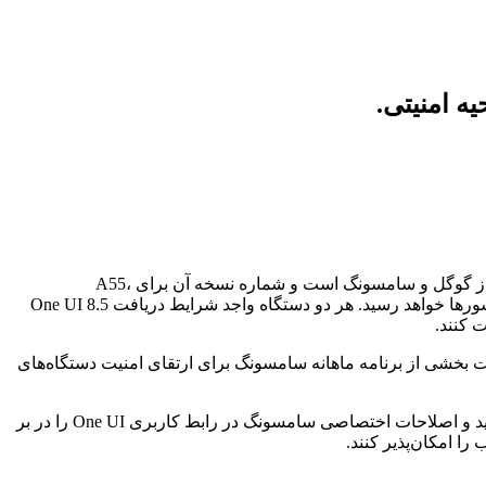
سامسونگ آپدیت امنیتی ژانویه ۲۰۲۶ را برای گوشی‌های گلکسی A55 و گلکسی A34 منتشر کرد. این بسته شامل ۵۵ اصلاحیه امنیتی از گوگل و سامسونگ است و شماره نسخه آن برای A55،
A556SKSS6CYL2 و برای A34، A346NKSSCEYL2 است. فعلاً این آپدیت در کره جنوبی عرضه شده و طی روزهای آینده به سایر کشورها خواهد رسید. هر دو دستگاه واجد شرایط دریافت One UI 8.5
 کنند.
شی‌های گلکسی A55 و گلکسی A34 منتشر کرده است. این آپدیت بخشی از برنامه ماهانه سامسونگ برای ارتقای امنیت دستگاه‌های
به گفته سامسونگ، این بسته امنیتی شامل ۵۵ اصلاحیه امنیتی است که ترکیبی از وصله‌های ارائه‌شده توسط گوگل برای سیستم‌عامل اندروید و اصلاحات اختصاصی سامسونگ در رابط کاربری One UI را در بر
را امکان‌پذیر کنند.