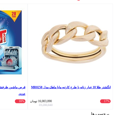
انگشتر طلا 18 عیار زنانه با طرح کارتیه مایا ماهک مدل MR0258
عددی
17%
16,003,090
تومان
16%
19,280,840
برچسب ها