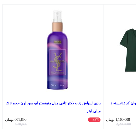
زیرپوش مردانه آستین‌دار جناب پنبه‌ای مدل الوان کد 02 بسته 2
بادی اسپلش زنانه دکتر تافی مدل منیفستو ایو سن لرن حجم 210
میلی لیتر
1,100,000
تومان
38%
601,890
تومان
970,800
2,200,000