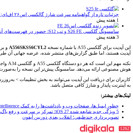
جزئیات تازه از گواهینامه سرعت شارژ گالکسی اس۲۶ اف‌ای: تحلیل‌ها و انتظارات
1 هفته پیش
سامسونگ گلکسی S26 FE و تب S12: حضور در فهرست‌های آنلاین گوگل و پیش‌بینی عرضه در پاییز ۱۴۰۵
3 هفته پیش
این آپدیت برای گلکسی A55 با شماره نسخه
A556SKSS6CYL2
و برای گل
آپدیت هستند، اما طبق گزارش‌های منتشر شده، عرضه جهانی آن طی ر
هوش مصنوعی ارائه می‌دهد. سامسونگ پیش‌تر این نسخه را به‌صورت بتا برای سری گلکسی S25 منتشر کرده بود و حالا به‌تدریج 
به اینترنت پایدار و شارژ کافی متصل باشد.
لینک‌های بیشتر:
چطور ایمیل‌ها، صفحات وب و یادداشت‌ها را به کمک Apple Intelligence به یادآور تبدیل کنیم؟
5 ویژگی جدید شایعه شده iOS 27؛ تمرکز بر سرعت و رفع باگ‌ها
تصویربرداری چندطیفی؛ انقلاب بعدی دوربین آیفون
1262