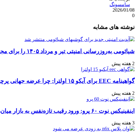
سامسونگ
2026/01/08
0
واتس
ایکس
تلگرام
اشتراک
لینکداین
نوشته های مشابه
آپ
گذاری
با
ایمیل
شیائومی به‌روزرسانی امنیتی تیر و مرداد ۱۴۰۵ را برای مجموعه‌ای از دستگاه‌ها منتشر کرد: تعهد به امنیت سایبری
2 هفته پیش
گواهینامه EEC برای آیکو ۱۵ اولترا: چرا عرضه جهانی پرچمدار جدید قطعی به نظر می‌رسد؟
2 هفته پیش
اینفینیکس نوت ۶۰ پرو: ورود رقیب تازه‌نفس به بازار میان‌رده هند
3 هفته پیش