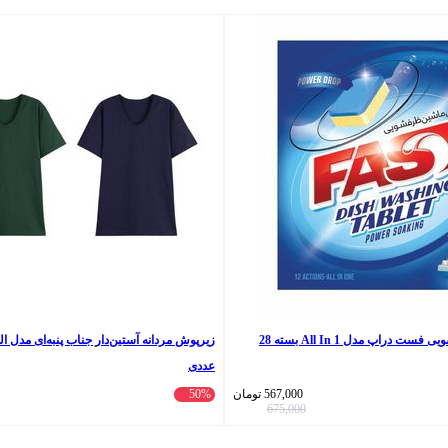
قرص ماشین ظرفشویی فست دراپ مدل All In 1 بسته 28
عددی
567,000
تومان
50%
675,000