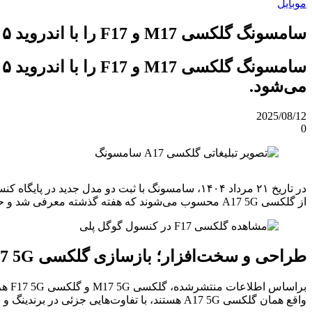
موبایل
سامسونگ گلکسی M17 و F17 را با اندروید ۱۵ و نمایشگر امولد معرفی می‌کند
می‌شود.
2025/08/12
0
از گلکسی A17 5G محسوب می‌شوند که هفته گذشته معرفی شد و حالا قرار است با برندهای منطقه‌ای M و F روانه‌ی بازار شوند.
طراحی و سخت‌افزار؛ بازسازی گلکسی A17 5G با هویت جدید
واقع همان گلکسی A17 5G هستند، با تفاوت‌هایی جزئی در برندینگ و بازار هدف.