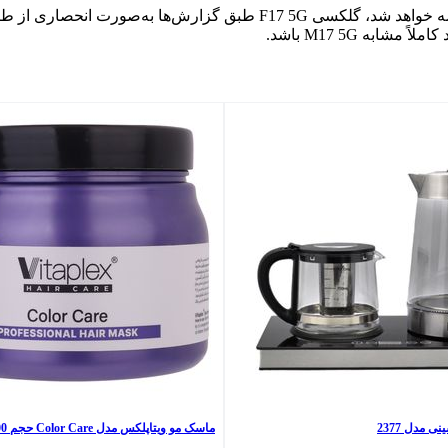
درحالیکه گلکسی M17 5G احتمالاً در بازارهای خاورمیانه و اروپا عرضه خواه
 مدل 2377
ماسک مو ویتاپلکس مدل Color Care حجم 500 میلی لیتر