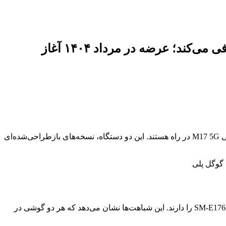
سامسونگ گلکسی M17 و F17 را با اندروید ۱۵، نمایشگر امولد و دوربین ۵۰ مگاپیکسلی معرفی می‌کند؛ عرضه در مرداد ۱۴۰۴ آغاز
در تاریخ ۲۱ مرداد ۱۴۰۴، سامسونگ با ثبت دو مدل جدید در پایگاه کنسول گوگل پلی، رسماً تأیید کرد که گوشی‌های گلکسی F17 5G و گلکسی M17 5G در راه هستند. این دو دستگاه، نسخه‌های بازطراحی‌شده‌ای
براساس اطلاعات منتشرشده، گلکسی M17 5G و گلکسی F17 5G هر دو با کد دستگاه «a17x» شناخته می‌شوند و مدل‌های SM-M176B و SM-E176B را دارند. این شباهت‌ها نشان می‌دهد که هر دو گوشی در