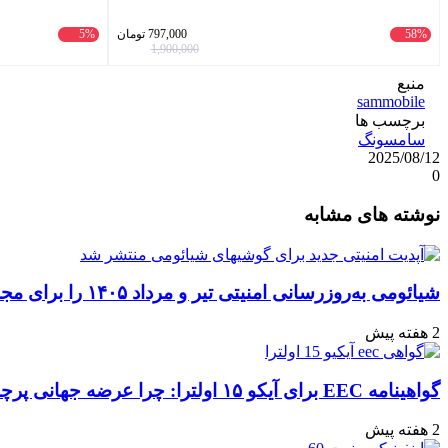
58%
797,000
تومان
5%
1,900,000
منبع
sammobile
برچسب ها
سامسونگ
2025/08/12
0
واتس
ایکس
تلگرام
اشتراک
لینکداین
نوشته های مشابه
آپ
گذاری
با
ایمیل
شیائومی به‌روزرسانی امنیتی تیر و مرداد ۱۴۰۵ را برای مجموعه‌ای از دستگاه‌ها منتشر کرد: تعهد به امنیت سایبری
2 هفته پیش
گواهینامه EEC برای آیکو ۱۵ اولترا: چرا عرضه جهانی پرچمدار جدید قطعی به نظر می‌رسد؟
2 هفته پیش