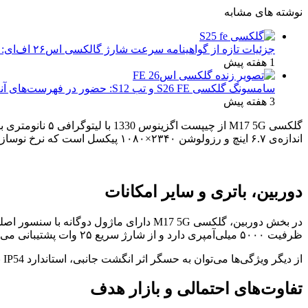
نوشته های مشابه
جزئیات تازه از گواهینامه سرعت شارژ گالکسی اس۲۶ اف‌ای: تحلیل‌ها و انتظارات
1 هفته پیش
سامسونگ گلکسی S26 FE و تب S12: حضور در فهرست‌های آنلاین گوگل و پیش‌بینی عرضه در پاییز ۱۴۰۵
3 هفته پیش
اندازه‌ی ۶.۷ اینچ و رزولوشن ۲۳۴۰×۱۰۸۰ پیکسل است که نرخ نوسازی ۹۰ هرتز را ارائه می‌دهد.
دوربین، باتری و سایر امکانات
ظرفیت ۵۰۰۰ میلی‌آمپری دارد و از شارژ سریع ۲۵ وات پشتیبانی می‌کند.
از دیگر ویژگی‌ها می‌توان به حسگر اثر انگشت جانبی، استاندارد IP54 برای مقاومت در برابر گرد و غبار و پاشش آب، و پشتیبانی از بلوتوث ۵.۳ و USB-C اشاره کرد.
تفاوت‌های احتمالی و بازار هدف