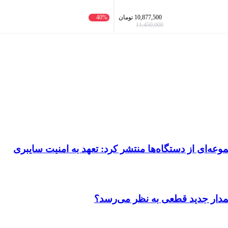
10,877,500
تومان
40%
11,450,000