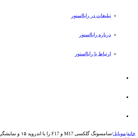
تبلیغات در رایااستور
درباره رایااستور
ارتباط با رایااستور
ورود
تغییر
پوسته
جستجو
خانه
/
موبایل
/
سامسونگ گلکسی M17 و F17 را با اندروید ۱۵ و نمایشگر امولد معرفی می‌کند
برای