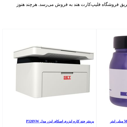
د شد، گلکسی F17 5G طبق گزارش‌ها به‌صورت انحصاری از طریق فروشگاه فلیپ‌کارت هند به فروش می‌رسد. هرچند هنوز
پرینتر چند کاره لیزری اسکای لیزر مدل P320NW