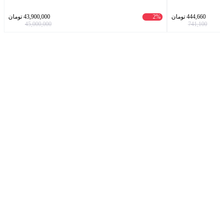
444,660
تومان
2%
43,900,000
تومان
45,000,000
741,100