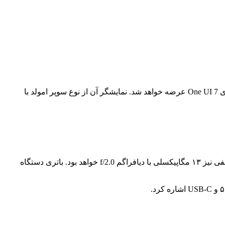
گلکسی M17 5G از چیپست اگزینوس 1330 با لیتوگرافی ۵ نانومتری بهره می‌برد و با ۴ گیگابایت رم و سیستم‌عامل اندروید ۱۵ با رابط کاربری One UI 7 عرضه خواهد شد. نمایشگر آن از نوع سوپر امولد با
در بخش دوربین، گلکسی M17 5G دارای ماژول دوگانه با سنسور اصلی ۵۰ مگاپیکسلی و سنسور دوم ۲ مگاپیکسلی ماکرو است. دوربین سلفی نیز ۱۳ مگاپیکسلی با دیافراگم f/2.0 خواهد بود. باتری دستگاه