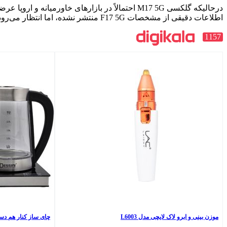
اطلاعات دقیقی از مشخصات F17 5G منتشر نشده، اما انتظار می‌رود کاملاً مشابه M17 5G باشد.
1157
موزن بینی و ابرو لاک لایچی مدل L6003
چای ساز کنار هم دسینی