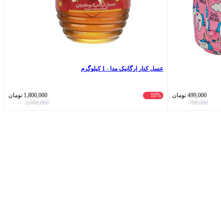
عسل کنار ارگانیک مدا - 1 کیلوگرم
499,000
تومان
10%
1,800,000
تومان
2,000,000
798,000