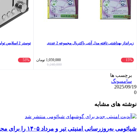
زیرانداز بهداشتی تافته مدل آنتی باکتریال مجموعه 2 عددی
توستر 2 اسلایس تولیپس مدل BT-A420
15%
1,059,000
تومان
53%
1,240,000
برچسب ها
سامسونگ
2025/09/19
0
واتس
ایکس
تلگرام
اشتراک
لینکداین
نوشته های مشابه
آپ
گذاری
با
ایمیل
شیائومی به‌روزرسانی امنیتی تیر و مرداد ۱۴۰۵ را برای مجموعه‌ای از دستگاه‌ها منتشر کرد: تعهد به امنیت سایبری