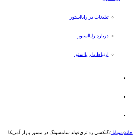
تبلیغات در رایااستور
درباره رایااستور
ارتباط با رایااستور
ورود
تغییر
پوسته
جستجو
خانه
/
موبایل
/
گلکسی زد تری‌فولد سامسونگ در مسیر بازار آمریکا
برای