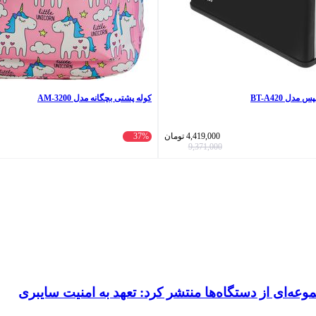
کوله پشتی بچگانه مدل AM-3200
4,419,000
تومان
37%
9,371,000