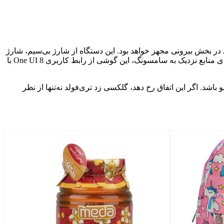
 افشاگری‌های اخیر، گلکسی زد تری‌فولد به نمایشگر اصلی ۹.۹۶ اینچی با طراحی سه‌لتی و یک نمایشگر ثانویه ۶.۴۹ اینچی در بخش بیرونی مجهز خواهد بود. این دستگاه از شارژ بی‌سیم، شارژ
بی‌سیم معکوس و پرداخت NFC پشتیبانی می‌کند و قابلیت‌های چندوظیفگی آن نیز اخیراً در ویدیوهای لو رفته به نمایش درآمده است. به‌گفته‌ی منابع نزدیک به سامسونگ، این گوشی از رابط کاربری One UI 8 با
شد. اگر این اتفاق رخ دهد، گلکسی زد تری‌فولد نه‌تنها از نظر