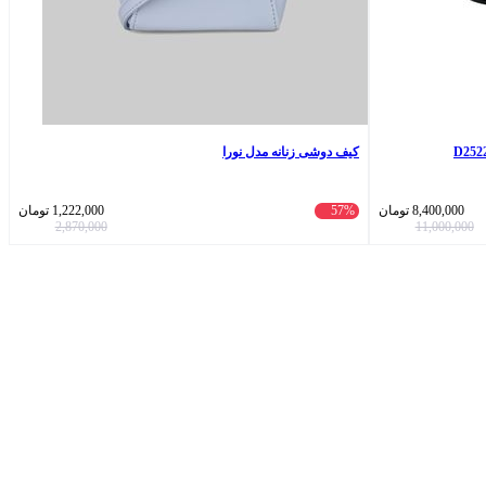
کیف دوشی زنانه مدل نورا
8,400,000
تومان
57%
1,222,000
تومان
2,870,000
11,000,000