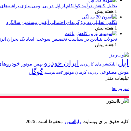
تحلیل کاهش درآمد کوالکام از اپل در پی بومی‌سازی تراشه‌های 
1 هفته پیش
نگاهی تحلیلی به ویژگی‌های احتمالی آیفون بیستمین سالگرد
1 هفته پیش
تحولات بنیادین در سیاست تخصیص سوخت: ابعاد یک بحران انرژ
1 هفته پیش
اپل
ایران خودرو
خودروهای
بهمن موتور
اپلیکیشن‌های کاربردی
گوگل
هوش مصنوعی
کرمان موتور
پردازنده
گجت هوشمند
تبلیغات متنی
سرور hp
کلیه حقوق برای وبسایت
رایااستور
محفوظ است. 2026