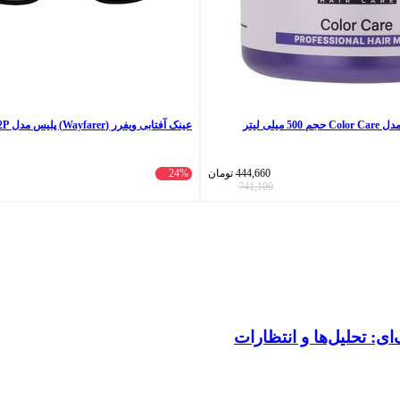
میلی لیتر
عینک آفتابی ویفرر (Wayfarer) پلیس مدل D2522P
444,660
تومان
24%
741,100