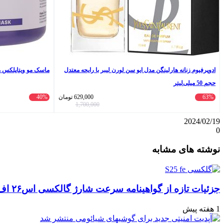
ادوپرفیوم زنانه هارلینگن مدل ایو سن لورن لیبر با رایحه معتدل
ماسک مو ویتاپلکس مدل Color Care حجم 500 
حجم 50 میلی‌لیتر
63%
629,000
تومان
40%
1,700,000
2024/02/19
0
واتس
ایکس
تلگرام
اشتراک
لینکداین
نوشته های مشابه
آپ
گذاری
با
ایمیل
جزئیات تازه از گواهینامه سرعت شارژ گالکسی اس۲۶ اف‌ای: تحلیل‌ها و انتظارات
1 هفته پیش