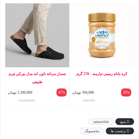
کره بادام زمینی تبارمند - 370 گرم
صندل مردانه تاون لند مدل بیرکن چرم
طبیعی
20%
304,000
تومان
47%
5,300,000
تومان
10,000,000
380,000
منبع
sammobile
برچسب ها
سامسونگ