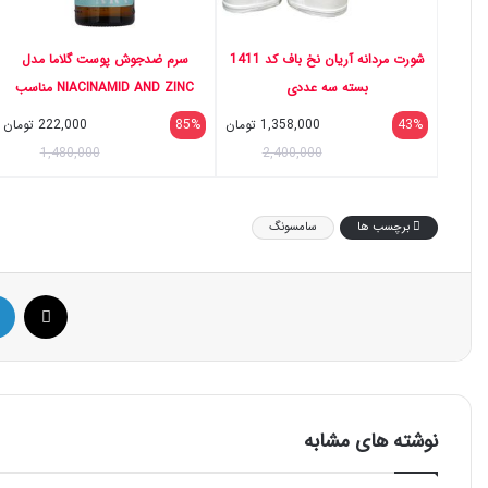
شورت مردانه آریان نخ باف کد 1411
سرم ضدجوش پوست گلاما مدل
بسته سه عددی
NIACINAMID AND ZINC مناسب
برای پوست چرب حجم 30 میلی لیتر
43%
1,358,000
تومان
85%
222,000
تومان
1,480,000
2,400,000
برچسب ها
سامسونگ
ایک
نوشته های مشابه