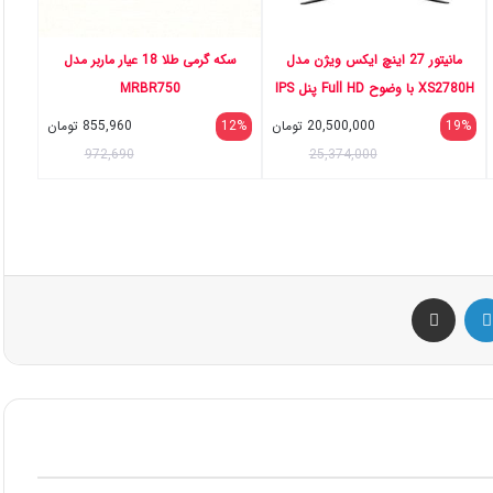
مانیتور 27 اینچ ایکس ویژن مدل
سکه گرمی طلا 18 عیار ماربر مدل
XS2780H با وضوح Full HD پنل IPS
MRBR750
و نرخ به روزرسانی 100 هرتز
19%
20,500,000
تومان
12%
855,960
تومان
972,690
25,374,000
س
لینکداین
اشتراک گذاری با ایمیل