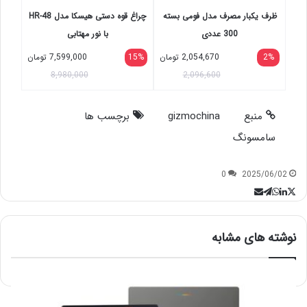
ظرف یکبار مصرف مدل فومی بسته
چراغ قوه دستی هیسکا مدل HR-48
300 عددی
با نور مهتابی
2%
2,054,670
تومان
15%
7,599,000
تومان
8,980,000
2,096,600
منبع
gizmochina
برچسب ها
سامسونگ
0
2025/06/02
واتس
تلگرام
ایکس
اشتراک
لینکداین
آپ
گذاری
با
نوشته های مشابه
ایمیل