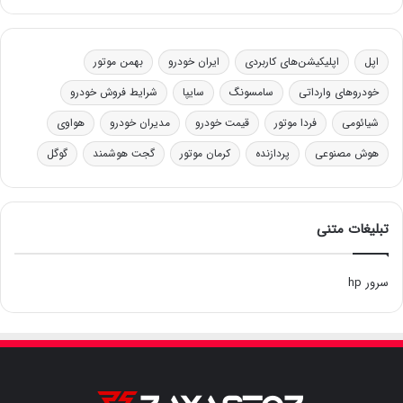
اپل
اپلیکیشن‌های کاربردی
ایران خودرو
بهمن موتور
خودروهای وارداتی
سامسونگ
سایپا
شرایط فروش خودرو
شیائومی
فردا موتور
قیمت خودرو
مدیران خودرو
هواوی
هوش مصنوعی
پردازنده
کرمان موتور
گجت هوشمند
گوگل
تبلیغات متنی
سرور hp