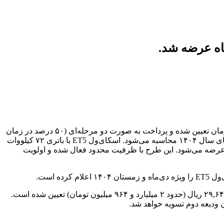
شرکت نبکا شرایط فروش نقدی اسکای‌ول ET5 را ویژه دی‌ماه ۱۴۰۴ اعلام کرد. قیمت مصوب این کراس‌اوور برقی ۲.۹۶۴ میلیارد تومان تعیین شده و پرداخت به صورت دو مرحله‌ای (۵۰ درصد در زمان
ثبت‌نام و ۵۰ درصد در زمان تحویل) انجام می‌شود. موعد تحویل خودروها ۹۰ روز کاری خواهد بود و هزینه‌های قانونی بر اساس تعرفه‌های سال ۱۴۰۴ محاسبه می‌شود. اسکای‌ول ET5 با باتری ۷۲ کیلووات
یپلماتیک عرضه می‌شود. این طرح با ظرفیت محدود فعال شده و اولویت
این طرح از سوم دی‌ماه آغاز شده و متقاضیان می‌توانند با ساختار پرداخت دو مرحله‌ای اقدام به خرید کنند. قیمت مصوب خودرو ۲۹,۶۴۶,۳۶۳,۴۶۴ ریال (حدود ۲ میلیارد و ۹۶۴ میلیون تومان) تعیین شده است.