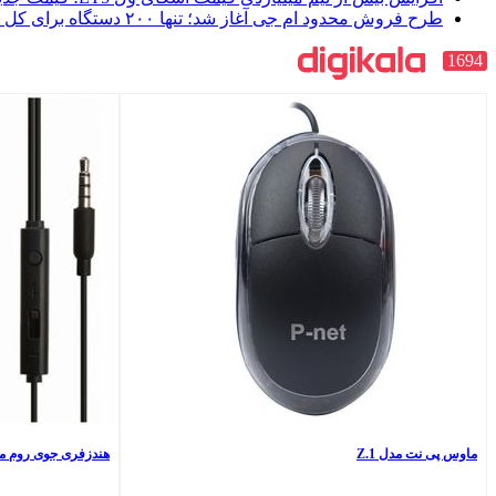
طرح فروش محدود ام جی آغاز شد؛ تنها ۲۰۰ دستگاه برای کل کشور [دی 1404]
1694
ماوس پی نت مدل Z.1
هندزفری جوی روم مدل L114