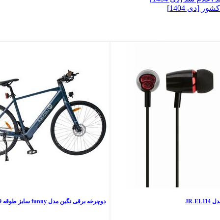
JR-E
دوچرخه برقی نگین مدل funny سایز طوقه 29 اینچ