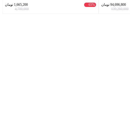
94,696,800
تومان
65%
1,665,200
تومان
4,700,000
139,260,000