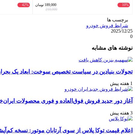
10%
189,000
تومان
42%
210,000
برچسب ها
شرایط فروش خودرو
2025/12/25
0
واتس
ایکس
تلگرام
اشتراک
لینکداین
نوشته های مشابه
آپ
گذاری
با
ایمیل
تحولات بنیادین در سیاست تخصیص سوخت: ابعاد یک بحران 
1 هفته پیش
آغاز دور جدید فروش فوق‌العاده و فوری محصولات ایران‌خ
3 هفته پیش
اعلام قیمت توکا پلاس از سوی آرتابان موتور: نسخه کم‌آپشن با چه بهایی 