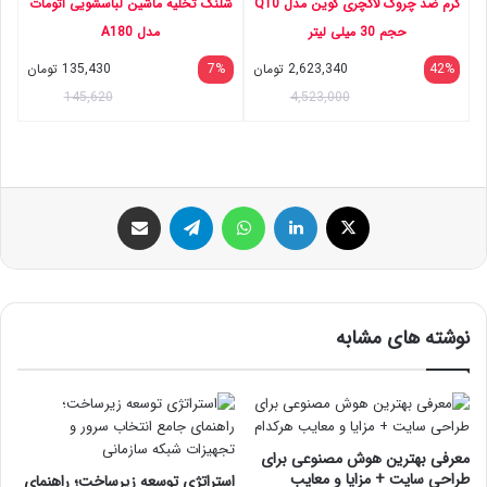
کرم ضد چروک لاکچری کوین مدل Q10
شلنگ تخلیه ماشین لباسشویی اتومات
حجم 30 میلی لیتر
مدل A180
42%
2,623,340
تومان
7%
135,430
تومان
145,620
4,523,000
ایکس
لینکداین
واتس آپ
تلگرام
اشتراک گذاری با ایمیل
نوشته های مشابه
معرفی بهترین هوش مصنوعی برای
طراحی سایت + مزایا و معایب
استراتژی توسعه زیرساخت؛ راهنمای