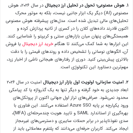
۱. هوش مصنوعی؛ تحول در تحلیل ارز دیجیتال
در سال ۲۰۲۶، هوش
مصنوعی (AI) دیگر یک ابزار جانبی نیست، بلکه به موتور محرک
تحلیل‌های مالی تبدیل شده است. مدل‌های پیشرفته هوش مصنوعی
اکنون قادرند داده‌های کلان را در کسری از ثانیه پردازش کرده و
همبستگی‌های پنهان میان بازارهای سنتی و کریپتو را شناسایی کنند.
این ابزارها به شما کمک می‌کنند تا هنگام
خرید ارز دیجیتال
یا فروش
آن، الگوهای نوسانی را تشخیص داده و روندهای قیمتی را با دقت
بالاتری پیش‌بینی کنید. دوری از رفتارهای هیجانی ناشی از اخبار زرد،
مهم‌ترین دستاورد این تکنولوژی است.
۲
.
امنیت سازمانی؛ اولویت اول بازار ارز دیجیتال
امنیت در سال ۲۰۲۶
ابعاد جدیدی به خود گرفته و دیگر تنها به یک گذرواژه یا کد پیامکی
محدود نمی‌شود. صرافی‌های تراز اول جهانی اکنون از پروتکل‌های
ورود یکپارچه بر پایه Azure SSO استفاده می‌کنند. این فناوری با
بهره‌گیری از استاندارد SAML و تایید هویت چندمرحله‌ای (MFA)،
سدی نفوذناپذیر در برابر حملات سایبری و دسترسی‌های غیرمجاز
ایجاد می‌کند. کاربران حرفه‌ای می‌دانند که پلتفرم معاملاتی باید از